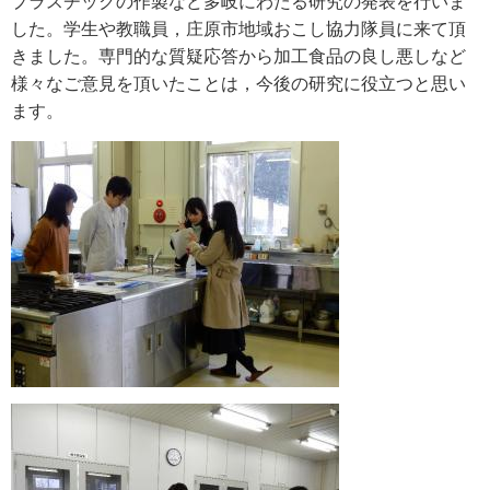
プラスチックの作製など多岐にわたる研究の発表を行いま
e
した。学生や教職員，庄原市地域おこし協力隊員に来て頂
カ
きました。専門的な質疑応答から加工食品の良し悪しなど
ス
様々なご意見を頂いたことは，今後の研究に役立つと思い
タ
ム
ます。
検
索