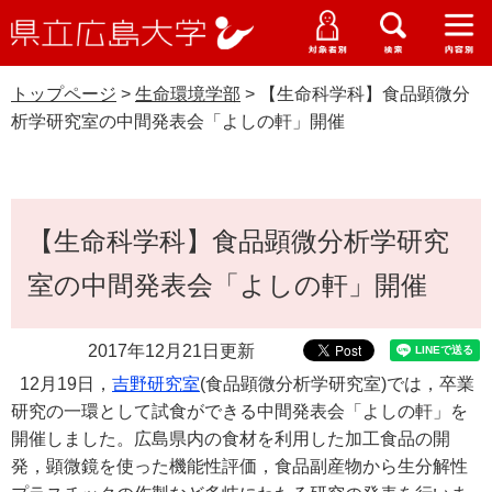
県
ペ
メ
立
ー
ニ
メ
メ
メ
受験生特設サイト
広
ニ
ニ
ニ
ジ
ュ
WEB版大学案内
島
ュ
ュ
ュ
トップページ
>
生命環境学部
>
【生命科学科】食品顕微分
の
ー
大学概要
受験生の皆さま
大
ー
ー
ー
学
析学研究室の中間発表会「よしの軒」開催
先
を
資料請求
頭
飛
在学生の皆さま
学部・大学院・専攻科
生命環境学部
で
ば
交通アクセス
す
し
本
卒業生の皆さま
学生生活・就職支援
。
て
【生命科学科】食品顕微分析学研究
文
本
地域・企業の皆さま
室の中間発表会「よしの軒」開催
研究・地域連携・国際交流
文
Languages
へ
研究者の皆さま
English
中文簡体
中文繁体
한국어
日本語
入試情報
2017年12月21日更新
12
月
19
日，
吉野研究
室
(
食品顕微分析学研究室
)
で
は，卒業
教職員の皆さま
G
研究の一環として試食ができる中間発表会「よしの軒」を
o
開催しました。広島県内の食材を利用した加工食品の開
o
すべて
ページ
PDF
発，顕微鏡を使った機能性評価，食品副産物から生分解性
g
l