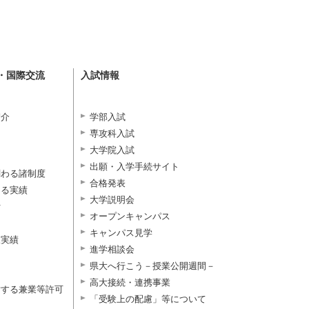
・国際交流
入試情報
紹介
学部入試
専攻科入試
大学院入試
出願・入学手続サイト
関わる諸制度
合格発表
よる実績
大学説明会
付
オープンキャンパス
キャンパス見学
択実績
進学相談会
県大へ行こう－授業公開週間－
高大接続・連携事業
対する兼業等許可
「受験上の配慮」等について