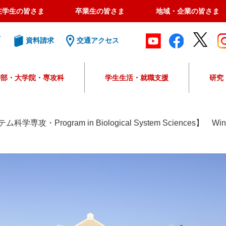
在学生の皆さま
卒業生の皆さま
地域・企業の皆さま
ト
資料請求
交通アクセス
学部・大学院・専攻科
学生生活・就職支援
研究
G
o
o
学専攻・Program in Biological System Sciences】 
g
l
e
カ
ス
タ
ム
検
索