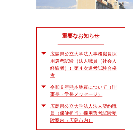
重要なお知らせ
広島県公立大学法人事務職員採
用選考試験（法人職員（社会人
経験者））第４次選考試験合格
者
令和８年熊本地震について（理
事長・学長メッセージ）
広島県公立大学法人法人契約職
員（保健担当）採用選考試験受
験案内（広島市内）