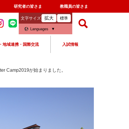
研究者の皆さま
教職員の皆さま
拡大
文字サイズ
標準
検
Languages
索
・地域連携・国際交流
入試情報
すべて
ページ
PDF
検
索
Winter Camp2019が始まりました。
対
象