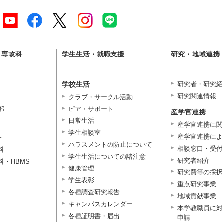
・専攻科
学生生活・就職支援
研究・地域連携
学校生活
研究者・研究
研究関連情報
クラブ・サークル活動
部
ピア・サポート
産学官連携
日常生活
産学官連携に
学生相談室
科
産学官連携に
ハラスメントの防止について
相談窓口・受
科
学生生活についての諸注意
研究者紹介
科・HBMS
健康管理
研究費等の採
学生表彰
重点研究事業
各種調査研究報告
地域貢献事業
キャンパスカレンダー
本学教職員に
各種証明書・届出
申請