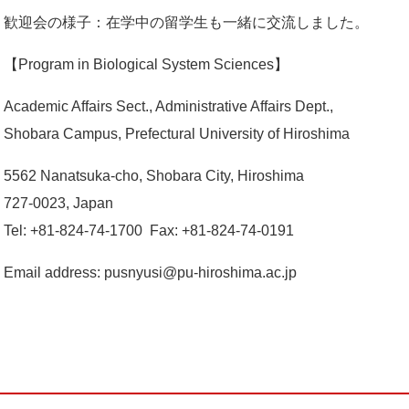
歓迎会の様子：在学中の留学生も一緒に交流しました。
【Program in Biological System Sciences】
Academic Affairs Sect., Administrative Affairs Dept.,
Shobara Campus, Prefectural University of Hiroshima
5562 Nanatsuka-cho, Shobara City, Hiroshima
727-0023, Japan
Tel: +81-824-74-1700
Fax: +81-824-74-0191
Email address: pu
s
nyusi@pu-hiroshima.ac.jp