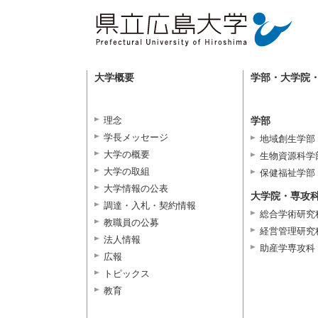
大学概要
学部・大学院
理念
学部
学長メッセージ
地域創生学部
大学の概要
生物資源科学
大学の取組
保健福祉学部
大学情報の公表
大学院・専攻
調達・入札・契約情報
総合学術研究
教職員の公募
経営管理研究
法人情報
助産学専攻科
広報
トピックス
教育