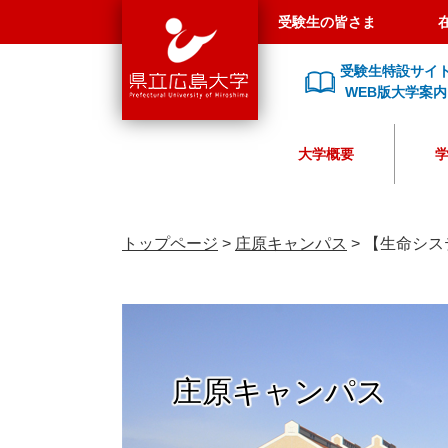
県
ペ
メ
受験生の皆さま
立
ー
ニ
広
ジ
ュ
受験生特設サイ
島
の
ー
WEB版大学案内
大
先
を
学
頭
飛
大学概要
で
ば
す
し
。
て
本
トップページ
>
庄原キャンパス
>
【生命システム科
文
へ
庄原キャンパス