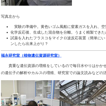
写真左から
実験の準備中。黄色いゴム風船に窒素ガスを入れ、空
化学反応後、生成した混合物を分離。うまく精製できた
試薬を入れたフラスコをマイクロ波反応装置（簡単にい
ンしたら出来上がり？
福永研究室（植物遺伝資源研究室）
貴重な遺伝資源の増殖をしているので毎日水やりはかかせ
の遺伝子の解析やカルスの増殖、研究室での論文読みなどの