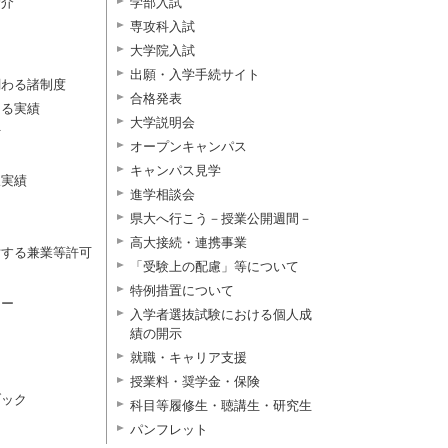
紹介
学部入試
専攻科入試
大学院入試
出願・入学手続サイト
関わる諸制度
合格発表
よる実績
大学説明会
付
オープンキャンパス
キャンパス見学
択実績
進学相談会
県大へ行こう－授業公開週間－
高大接続・連携事業
対する兼業等許可
「受験上の配慮」等について
特例措置について
ター
入学者選抜試験における個人成
績の開示
就職・キャリア支援
授業料・奨学金・保険
ブック
科目等履修生・聴講生・研究生
パンフレット