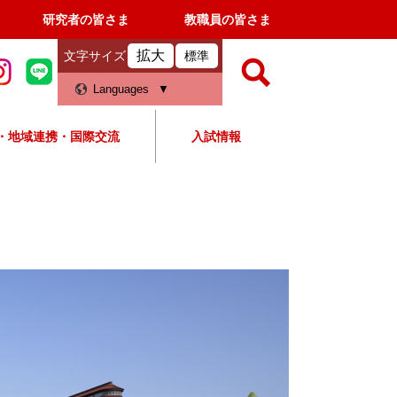
研究者の皆さま
教職員の皆さま
拡大
文字サイズ
標準
検
Languages
索
・地域連携・国際交流
入試情報
すべて
ページ
PDF
検
索
対
象