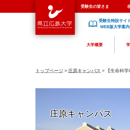
県
ペ
メ
受験生の皆さま
立
ー
ニ
広
ジ
ュ
受験生特設サイ
島
の
ー
WEB版大学案内
大
先
を
学
頭
飛
大学概要
で
ば
す
し
。
て
本
トップページ
>
庄原キャンパス
>
【生命科学
文
へ
庄原キャンパス