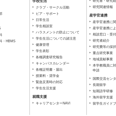
学校生活
研究者・研究
研究関連情報
クラブ・サークル活動
部
ピア・サポート
産学官連携
日常生活
産学官連携に
学生相談室
科
産学官連携に
ハラスメントの防止について
相談窓口・受
科
学生生活についての諸注意
研究者紹介
科・HBMS
健康管理
研究費等の採
学生表彰
重点研究事業
各種調査研究報告
地域貢献事業
キャンパスカレンダー
本学教職員に
各種証明書・届出
申請
授業料・奨学金
国際交流セン
緊急災害時の対応
長期留学
学生生活支援
短期語学研修
就職支援
海外留学支援
キャリアセンターNAVI
留学生ガイド