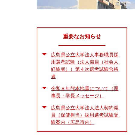
重要なお知らせ
広島県公立大学法人事務職員採
用選考試験（法人職員（社会人
経験者））第４次選考試験合格
者
令和８年熊本地震について（理
事長・学長メッセージ）
広島県公立大学法人法人契約職
員（保健担当）採用選考試験受
験案内（広島市内）