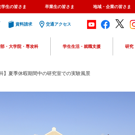
在学生の皆さま
卒業生の皆さま
地域・企業の皆さま
ト
資料請求
交通アクセス
学部・大学院・専攻科
学生生活・就職支援
研究
G
o
o
科】夏季休暇期間中の研究室での実験風景
g
l
e
カ
ス
タ
ム
検
索