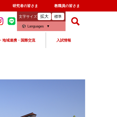
研究者の皆さま
教職員の皆さま
拡大
文字サイズ
標準
検
Languages
索
・地域連携・国際交流
入試情報
すべて
ページ
PDF
検
索
対
象