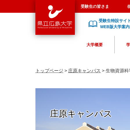
県
ペ
メ
受験生の皆さま
立
ー
ニ
広
ジ
ュ
受験生特設サイ
島
の
ー
WEB版大学案内
大
先
を
学
頭
飛
大学概要
で
ば
す
し
。
て
本
トップページ
>
庄原キャンパス
>
生物資源科
文
へ
庄原キャンパス