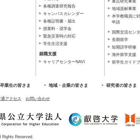
重点研究事業
各種調査研究報告
地域貢献事業
キャンパスカレンダー
本学教職員に
各種証明書・届出
申請
授業料・奨学金
国際交流セン
緊急災害時の対応
長期留学
学生生活支援
短期語学研修
就職支援
海外留学支援
キャリアセンターNAVI
留学生ガイド
卒業生の皆さま
地域・企業の皆さま
研究者の皆さま
交通アクセス
お問い合わせ
ll Rights Reserved.