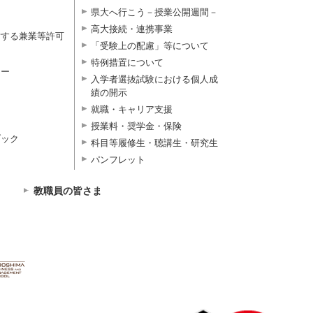
県大へ行こう－授業公開週間－
高大接続・連携事業
対する兼業等許可
「受験上の配慮」等について
特例措置について
ター
入学者選抜試験における個人成
績の開示
就職・キャリア支援
授業料・奨学金・保険
ブック
科目等履修生・聴講生・研究生
パンフレット
教職員の皆さま