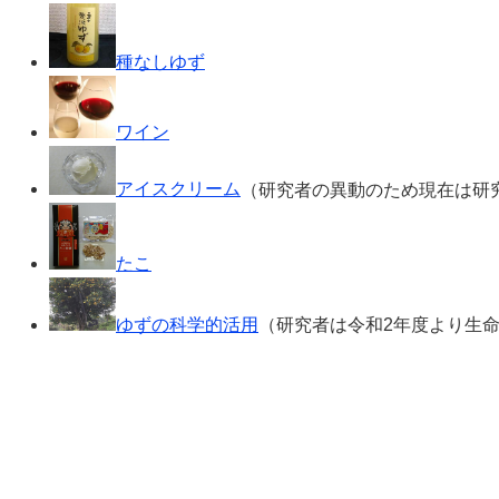
種なしゆず
ワイン
アイスクリーム
（研究者の異動のため現在は研
たこ
ゆずの科学的活用
（研究者は令和2年度より生