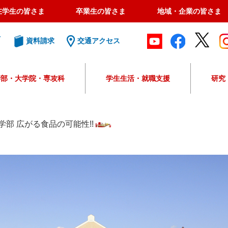
在学生の皆さま
卒業生の皆さま
地域・企業の皆さま
ト
資料請求
交通アクセス
学部・大学院・専攻科
学生生活・就職支援
研究
G
o
o
学部 広がる食品の可能性!!
g
l
e
カ
ス
タ
ム
検
索