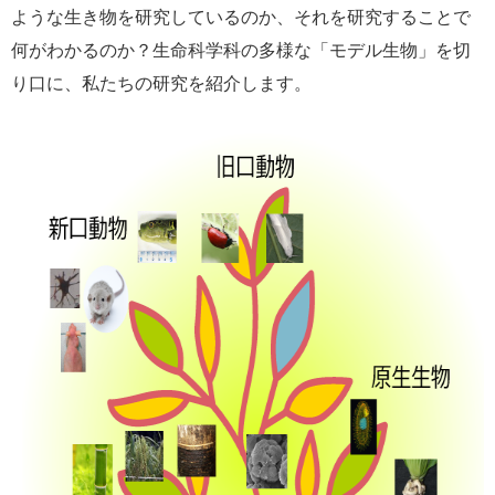
ような生き物を研究しているのか、それを研究することで
e
カ
何がわかるのか？生命科学科の多様な「モデル生物」を切
ス
り口に、私たちの研究を紹介します。
タ
ム
検
索