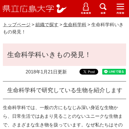
県
ペ
メ
立
ー
ニ
メ
メ
メ
受験生特設サイト
広
ニ
ニ
ニ
ジ
ュ
WEB版大学案内
島
ュ
ュ
ュ
トップページ
>
組織で探す
>
生命科学科
>
生命科学科いき
の
ー
大学概要
受験生の皆さま
大
ー
ー
ー
学
もの発見！
先
を
資料請求
頭
飛
在学生の皆さま
学部・大学院・専攻科
で
ば
本
交通アクセス
生命科学科いきもの発見！
す
し
文
卒業生の皆さま
学生生活・就職支援
。
て
本
2018年1月21日更新
地域・企業の皆さま
研究・地域連携・国際交流
文
Languages
へ
研究者の皆さま
English
中文簡体
中文繁体
한국어
日本語
生命科学科で研究している生物を紹介します
入試情報
教職員の皆さま
G
生命科学科では、一般の方にもなじみ深い身近な生物か
o
ら、日常生活ではあまり見ることのないユニークな生物ま
o
すべて
ページ
PDF
g
で、さまざまな生き物を扱っています。なぜ私たちはその
l