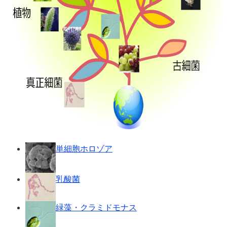
単細胞ホロゾア
乳酸菌
緑藻・クラミドモナス