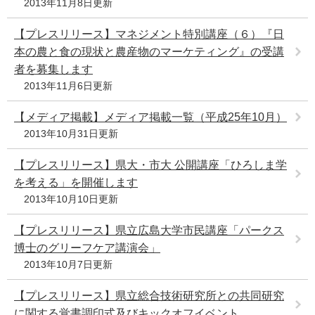
2013年11月8日更新
e
カ
【プレスリリース】マネジメント特別講座（６）『日
ス
本の農と食の現状と農産物のマーケティング』の受講
タ
者を募集します
ム
検
2013年11月6日更新
索
【メディア掲載】メディア掲載一覧（平成25年10月）
2013年10月31日更新
【プレスリリース】県大・市大 公開講座「ひろしま学
を考える」を開催します
2013年10月10日更新
【プレスリリース】県立広島大学市民講座「パークス
博士のグリーフケア講演会」
2013年10月7日更新
【プレスリリース】県立総合技術研究所との共同研究
に関する覚書調印式及びキックオフイベント