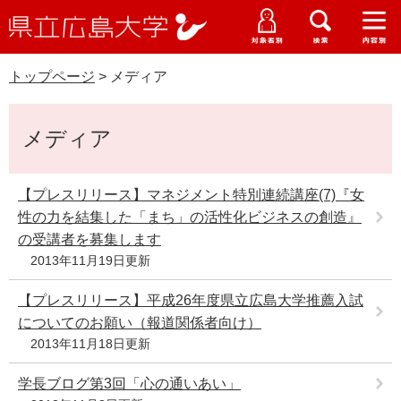
県
ペ
メ
立
ー
ニ
メ
メ
メ
受験生特設サイト
広
ニ
ニ
ニ
ジ
ュ
WEB版大学案内
島
ュ
ュ
ュ
トップページ
>
メディア
の
ー
大学概要
受験生の皆さま
大
ー
ー
ー
学
先
を
資料請求
本
頭
飛
在学生の皆さま
学部・大学院・専攻科
メディア
文
で
ば
交通アクセス
す
し
卒業生の皆さま
学生生活・就職支援
。
て
【プレスリリース】マネジメント特別連続講座(7)『女
本
性の力を結集した「まち」の活性化ビジネスの創造』
地域・企業の皆さま
研究・地域連携・国際交流
文
の受講者を募集します
Languages
へ
2013年11月19日更新
研究者の皆さま
English
中文簡体
中文繁体
한국어
日本語
入試情報
【プレスリリース】平成26年度県立広島大学推薦入試
教職員の皆さま
についてのお願い（報道関係者向け）
G
2013年11月18日更新
o
o
すべて
ページ
PDF
g
学長ブログ第3回「心の通いあい」
l