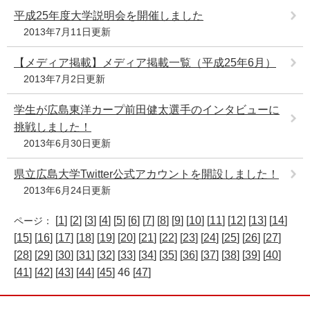
平成25年度大学説明会を開催しました
2013年7月11日更新
【メディア掲載】メディア掲載一覧（平成25年6月）
2013年7月2日更新
学生が広島東洋カープ前田健太選手のインタビューに
挑戦しました！
2013年6月30日更新
県立広島大学Twitter公式アカウントを開設しました！
2013年6月24日更新
[
1
] [
2
] [
3
] [
4
] [
5
] [
6
] [
7
] [
8
] [
9
] [
10
] [
11
] [
12
] [
13
] [
14
]
ページ：
[
15
] [
16
] [
17
] [
18
] [
19
] [
20
] [
21
] [
22
] [
23
] [
24
] [
25
] [
26
] [
27
]
[
28
] [
29
] [
30
] [
31
] [
32
] [
33
] [
34
] [
35
] [
36
] [
37
] [
38
] [
39
] [
40
]
[
41
] [
42
] [
43
] [
44
] [
45
] 46 [
47
]