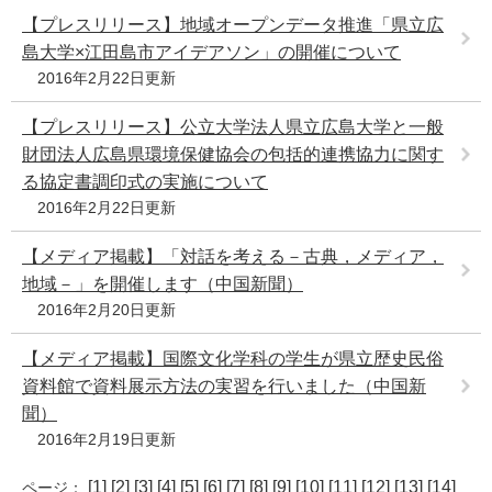
【プレスリリース】地域オープンデータ推進「県立広
島大学×江田島市アイデアソン」の開催について
2016年2月22日更新
【プレスリリース】公立大学法人県立広島大学と一般
財団法人広島県環境保健協会の包括的連携協力に関す
る協定書調印式の実施について
2016年2月22日更新
【メディア掲載】「対話を考える－古典，メディア，
地域－」を開催します（中国新聞）
2016年2月20日更新
【メディア掲載】国際文化学科の学生が県立歴史民俗
資料館で資料展示方法の実習を行いました（中国新
聞）
2016年2月19日更新
[
1
] [
2
] [
3
] [
4
] [
5
] [
6
] [
7
] [
8
] [
9
] [
10
] [
11
] [
12
] [
13
] [
14
]
ページ：