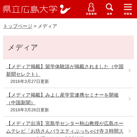
県
ペ
メ
立
ー
ニ
メ
メ
メ
受験生特設サイト
広
ニ
ニ
ニ
ジ
ュ
WEB版大学案内
島
ュ
ュ
ュ
トップページ
>
メディア
の
ー
大学概要
受験生の皆さま
大
ー
ー
ー
学
先
を
資料請求
本
頭
飛
在学生の皆さま
学部・大学院・専攻科
メディア
文
で
ば
交通アクセス
す
し
卒業生の皆さま
学生生活・就職支援
。
て
【メディア掲載】留学体験談が掲載されました（中国
本
新聞セレクト）
地域・企業の皆さま
研究・地域連携・国際交流
文
2016年3月27日更新
Languages
へ
研究者の皆さま
English
中文簡体
中文繁体
한국어
日本語
【メディア掲載】みよし産学官連携セミナーを開催
入試情報
（中国新聞）
教職員の皆さま
2016年3月26日更新
G
o
【メディア出演】宮島学センター秋山教授が広島ホー
o
すべて
ページ
PDF
g
ムテレビ「お坊さんバラエティぶっちゃけ寺３時間ス
l