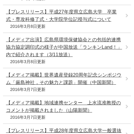
【プレスリリース】平成27年度県立広島大学 卒業
式・専攻科修了式・大学院学位記授与式について
2016年3月8日更新
【メディア出演】広島県環境保健協会との包括的連携
協力協定調印式の様子が中国放送「ランキンLand！」
内で紹介されます（3/11放送）
2016年3月8日更新
【メディア掲載】世界遺産登録20周年記念シンポジウ
ム「厳島神社，その魅力と課題」開催（中国新聞）
2016年3月7日更新
【メディア掲載】地域連携センター 上水流准教授の
コメントが掲載されました（山陽新聞）
2016年3月7日更新
【プレスリリース】平成28年度県立広島大学一般選抜