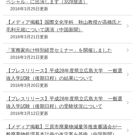
ペシャル」に出演します（3/28放送）
e
2016年3月25日更新
カ
ス
【メディア掲載】国際文化学科 秋山教授が高橋氏と
タ
毛利元就について講演（中国新聞）
ム
検
2016年3月21日更新
索
「実務家向け特別経営セミナー」を開催しました
2016年3月21日更新
【プレスリリース】平成28年度県立広島大学 一般選
抜入学試験（後期日程）の結果について
2016年3月20日更新
【プレスリリース】平成28年度県立広島大学 一般選
抜入学試験（後期日程）の受験状況について
2016年3月12日更新
【メディア掲載】三原市廃棄物減量等推進審議会が一
般廃棄物処理基本計画の改定案を答申（中国新聞）