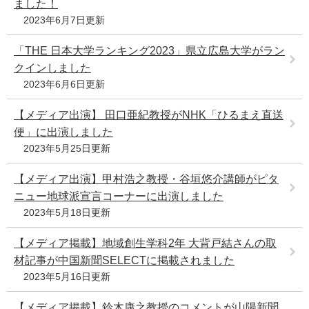
ました！
e
2023年6月7日更新
カ
ス
「THE 日本大学ランキング2023」県立広島大学がラン
タ
クインしました
ム
検
2023年6月6日更新
索
【メディア出演】 田口亜紀教授がNHK「ひるまえ直送
便」に出演しました
2023年5月25日更新
【メディア出演】甲村浩之教授・谷垣悠介講師がピタ
ニュー地球派宣言コーナーに出演しました
2023年5月18日更新
【メディア掲載】地域創生学科2年 大背戸結さんの取
材記事が中国新聞SELECTに掲載されました
2023年5月16日更新
【メディア掲載】鈴木康之教授のコメントが山陽新聞