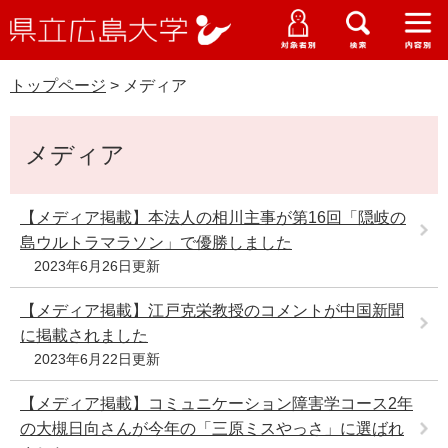
県
ペ
メ
立
ー
ニ
メ
メ
メ
受験生特設サイト
広
ニ
ニ
ニ
ジ
ュ
WEB版大学案内
島
ュ
ュ
ュ
トップページ
>
メディア
の
ー
大学概要
受験生の皆さま
大
ー
ー
ー
学
先
を
資料請求
本
頭
飛
在学生の皆さま
学部・大学院・専攻科
メディア
文
で
ば
交通アクセス
す
し
卒業生の皆さま
学生生活・就職支援
。
て
【メディア掲載】本法人の相川主事が第16回「隠岐の
本
島ウルトラマラソン」で優勝しました
地域・企業の皆さま
研究・地域連携・国際交流
文
2023年6月26日更新
Languages
へ
研究者の皆さま
English
中文簡体
中文繁体
한국어
日本語
【メディア掲載】江戸克栄教授のコメントが中国新聞
入試情報
に掲載されました
教職員の皆さま
2023年6月22日更新
G
o
【メディア掲載】コミュニケーション障害学コース2年
o
すべて
ページ
PDF
g
の大槻日向さんが今年の「三原ミスやっさ」に選ばれ
l