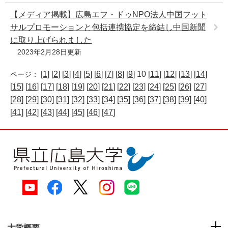
【メディア掲載】広島エフ・ドゥNPO法人中国フット
サルプロモーションと包括連携協定を締結し中国新聞
に取り上げられました
2023年2月28日更新
[
1
] [
2
] [
3
] [
4
] [
5
] [
6
] [
7
] [
8
] [
9
] 10 [
11
] [
12
] [
13
] [
14
]
ページ：
[
15
] [
16
] [
17
] [
18
] [
19
] [
20
] [
21
] [
22
] [
23
] [
24
] [
25
] [
26
] [
27
]
[
28
] [
29
] [
30
] [
31
] [
32
] [
33
] [
34
] [
35
] [
36
] [
37
] [
38
] [
39
] [
40
]
[
41
] [
42
] [
43
] [
44
] [
45
] [
46
] [
47
]
大学概要