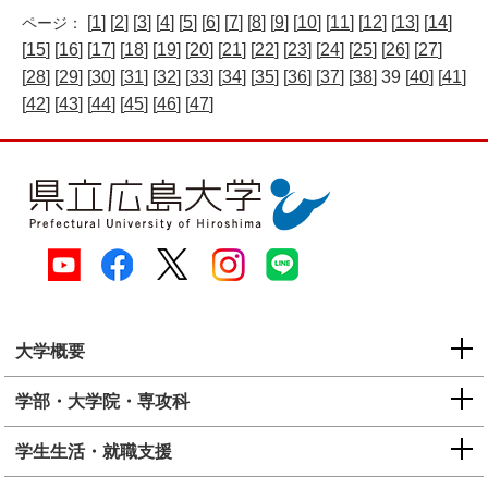
[
1
] [
2
] [
3
] [
4
] [
5
] [
6
] [
7
] [
8
] [
9
] [
10
] [
11
] [
12
] [
13
] [
14
]
ページ：
[
15
] [
16
] [
17
] [
18
] [
19
] [
20
] [
21
] [
22
] [
23
] [
24
] [
25
] [
26
] [
27
]
[
28
] [
29
] [
30
] [
31
] [
32
] [
33
] [
34
] [
35
] [
36
] [
37
] [
38
] 39 [
40
] [
41
]
[
42
] [
43
] [
44
] [
45
] [
46
] [
47
]
大学概要
学部・大学院・専攻科
学生生活・就職支援