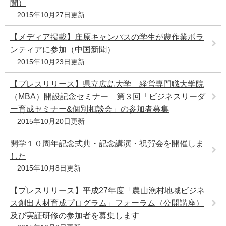
聞）
e
2015年10月27日更新
カ
ス
【メディア掲載】庄原キャンパスの学生が農作業ボラ
タ
ンティアに参加（中国新聞）
ム
検
2015年10月23日更新
索
【プレスリリース】県立広島大学 経営専門職大学院
（MBA）開設記念セミナー 第３回「ビジネスリーダ
ー育成セミナー&個別相談会」の参加者募集
2015年10月20日更新
開学１０周年記念式典・記念講演・祝賀会を開催しま
した
2015年10月8日更新
【プレスリリース】平成27年度「農山漁村地域ビジネ
ス創出人材育成プログラム」フォーラム（公開講座）
及び実証研修の参加者を募集します