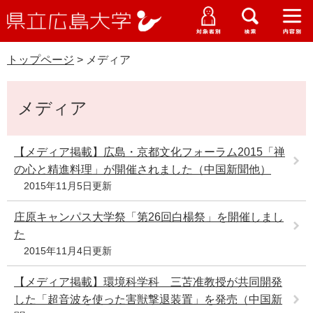
県
ペ
メ
立
ー
ニ
メ
メ
メ
受験生特設サイト
広
ニ
ニ
ニ
ジ
ュ
WEB版大学案内
島
ュ
ュ
ュ
トップページ
>
メディア
の
ー
大学概要
受験生の皆さま
大
ー
ー
ー
学
先
を
資料請求
本
頭
飛
在学生の皆さま
学部・大学院・専攻科
メディア
文
で
ば
交通アクセス
す
し
卒業生の皆さま
学生生活・就職支援
。
て
【メディア掲載】広島・京都文化フォーラム2015「禅
本
の心と精進料理」が開催されました（中国新聞他）
地域・企業の皆さま
研究・地域連携・国際交流
文
2015年11月5日更新
Languages
へ
研究者の皆さま
English
中文簡体
中文繁体
한국어
日本語
庄原キャンパス大学祭「第26回白楊祭」を開催しまし
入試情報
た
教職員の皆さま
2015年11月4日更新
G
o
【メディア掲載】環境科学科 三苫准教授が共同開発
o
すべて
ページ
PDF
g
した「超音波を使った害獣撃退装置」を発売（中国新
l