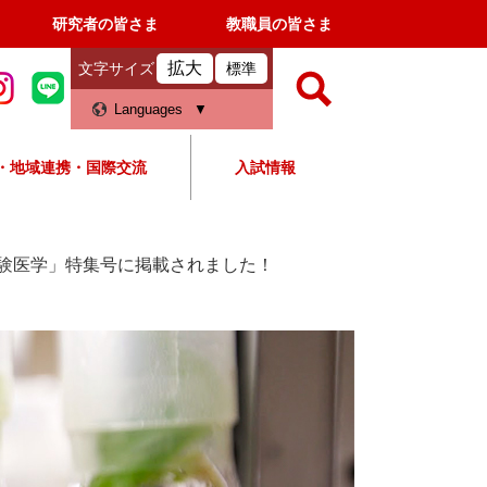
研究者の皆さま
教職員の皆さま
拡大
文字サイズ
標準
検
Languages
索
・地域連携・国際交流
入試情報
すべて
ページ
PDF
検
索
験医学」特集号に掲載されました！
対
象