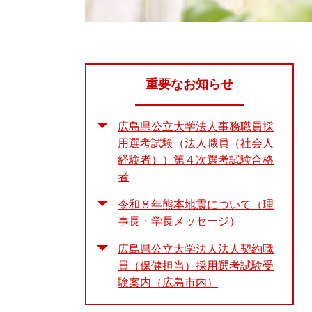
重要なお知らせ
広島県公立大学法人事務職員採
用選考試験（法人職員（社会人
経験者））第４次選考試験合格
者
令和８年熊本地震について（理
事長・学長メッセージ）
広島県公立大学法人法人契約職
員（保健担当）採用選考試験受
験案内（広島市内）