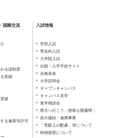
・国際交流
入試情報
紹介
学部入試
専攻科入試
大学院入試
出願・入学手続サイト
関わる諸制度
合格発表
よる実績
大学説明会
付
オープンキャンパス
キャンパス見学
択実績
進学相談会
県大へ行こう－授業公開週間－
高大接続・連携事業
対する兼業等許可
「受験上の配慮」等について
特例措置について
ター