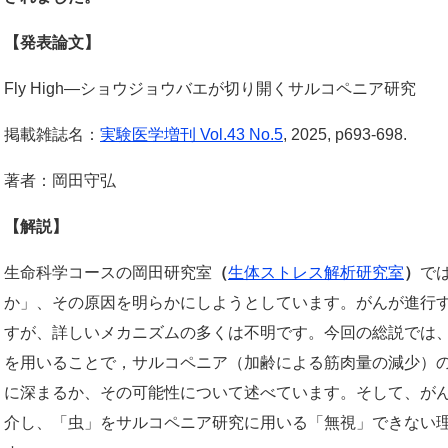
【発表論文】
Fly High―ショウジョウバエが切り開くサルコペニア研究
掲載雑誌名：
実験医学増刊 Vol.43 No.5
, 2025, p693-698.
著者：岡田守弘
【解説】
生命科学コースの岡田研究室
（
生体ストレス解析研究室
）
で
か」、その原因を明らかにしようとしています。がんが進行
すが、詳しいメカニズムの多くは不明です。今回の総説では
を用いることで，サルコペニア（加齢による筋肉量の減少）
に深まるか、その可能性について述べています。そして、が
介し、「虫」をサルコペニア研究に用いる「無視」できない