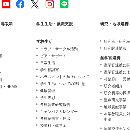
・専攻科
学生生活・就職支援
研究・地域連携
学校生活
研究者・研究
研究関連情報
クラブ・サークル活動
部
ピア・サポート
産学官連携
日常生活
産学官連携に
学生相談室
科
産学官連携に
ハラスメントの防止について
相談窓口・受
科
学生生活についての諸注意
研究者紹介
科・HBMS
健康管理
研究費等の採
学生表彰
重点研究事業
各種調査研究報告
地域貢献事業
キャンパスカレンダー
本学教職員に
各種証明書・届出
申請
授業料・奨学金
国際交流セン