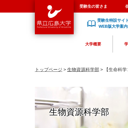
県
ペ
メ
受験生の皆さま
立
ー
ニ
広
ジ
ュ
受験生特設サイ
島
の
ー
WEB版大学案内
大
先
を
学
頭
飛
大学概要
で
ば
す
し
。
て
本
トップページ
>
生物資源科学部
>
【生命科学
文
へ
生物資源科学部