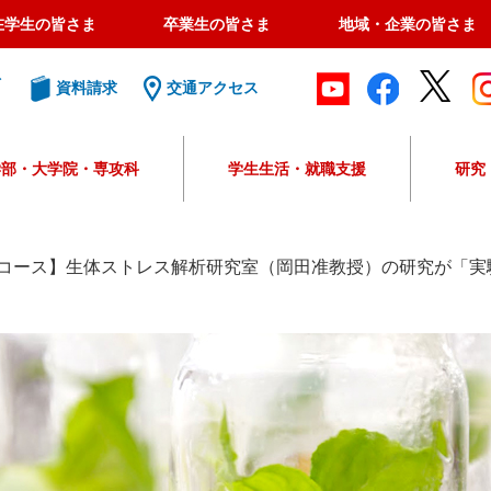
在学生の皆さま
卒業生の皆さま
地域・企業の皆さま
ト
資料請求
交通アクセス
学部・大学院・専攻科
学生生活・就職支援
研究
G
o
o
コース】生体ストレス解析研究室（岡田准教授）の研究が「実
g
l
e
カ
ス
タ
ム
検
索