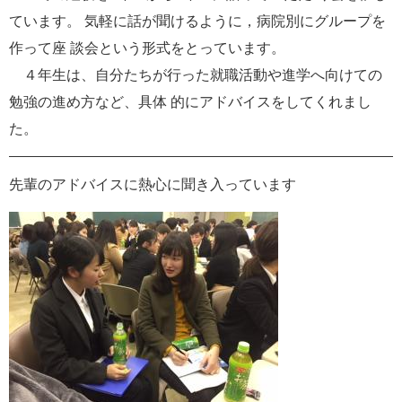
e
ています。 気軽に話が聞けるように，病院別にグループを
カ
作って座 談会という形式をとっています。
ス
タ
４年生は、自分たちが行った就職活動や進学へ向けての
ム
勉強の進め方など、具体 的にアドバイスをしてくれまし
検
索
た。
先輩のアドバイスに熱心に聞き入っています