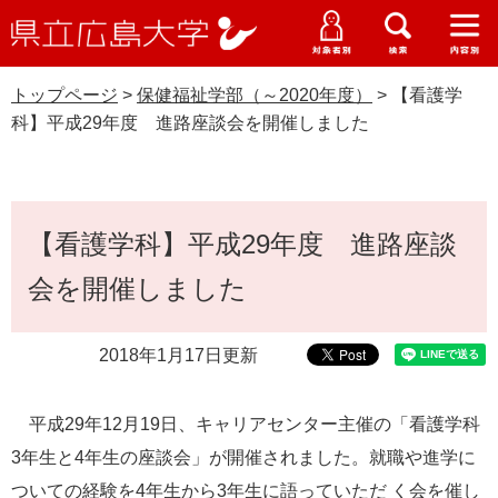
県
ペ
メ
立
ー
ニ
メ
メ
メ
受験生特設サイト
広
ニ
ニ
ニ
ジ
ュ
WEB版大学案内
島
ュ
ュ
ュ
トップページ
>
保健福祉学部（～2020年度）
>
【看護学
の
ー
大学概要
受験生の皆さま
大
ー
ー
ー
学
科】平成29年度 進路座談会を開催しました
先
を
資料請求
頭
飛
在学生の皆さま
学部・大学院・専攻科
保健福祉学部（～2020年度）
で
ば
交通アクセス
す
し
本
卒業生の皆さま
学生生活・就職支援
。
て
【看護学科】平成29年度 進路座談
文
本
地域・企業の皆さま
会を開催しました
研究・地域連携・国際交流
文
Languages
へ
研究者の皆さま
English
中文簡体
中文繁体
한국어
日本語
入試情報
2018年1月17日更新
教職員の皆さま
G
平成29年12月19日、キャリアセンター主催の「看護学科
o
o
3年生と4年生の座談会」が開催されました。就職や進学に
すべて
ページ
PDF
g
ついての経験を4年生から3年生に語っていただ く会を催し
l