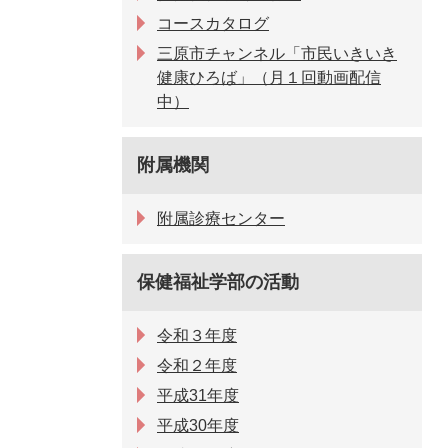
コースカタログ
三原市チャンネル「市民いきいき
健康ひろば」（月１回動画配信
中）
附属機関
附属診療センター
保健福祉学部の活動
令和３年度
令和２年度
平成31年度
平成30年度