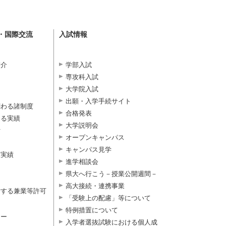
・国際交流
入試情報
紹介
学部入試
専攻科入試
大学院入試
出願・入学手続サイト
関わる諸制度
合格発表
よる実績
大学説明会
付
オープンキャンパス
キャンパス見学
択実績
進学相談会
県大へ行こう－授業公開週間－
高大接続・連携事業
対する兼業等許可
「受験上の配慮」等について
特例措置について
ター
入学者選抜試験における個人成