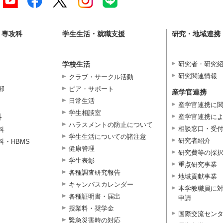
・専攻科
学生生活・就職支援
研究・地域連携
学校生活
研究者・研究
研究関連情報
クラブ・サークル活動
部
ピア・サポート
産学官連携
日常生活
産学官連携に
学生相談室
科
産学官連携に
ハラスメントの防止について
相談窓口・受
科
学生生活についての諸注意
研究者紹介
科・HBMS
健康管理
研究費等の採
学生表彰
重点研究事業
各種調査研究報告
地域貢献事業
キャンパスカレンダー
本学教職員に
各種証明書・届出
申請
授業料・奨学金
国際交流セン
緊急災害時の対応