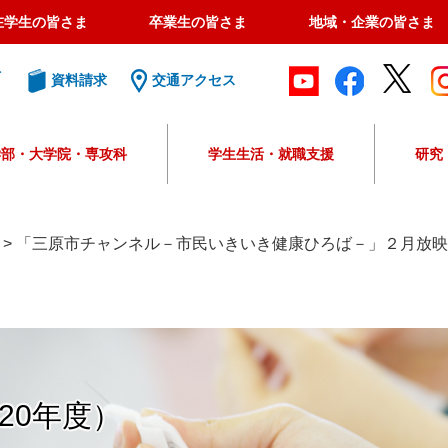
在学生の皆さま
卒業生の皆さま
地域・企業の皆さま
ト
資料請求
交通アクセス
学部・大学院・専攻科
学生生活・就職支援
研究
G
o
o
>
「三原市チャンネル－市民いきいき健康ひろば－」２月放映
g
l
e
カ
ス
タ
ム
20年度）
検
索