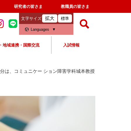
研究者の皆さま
教職員の皆さま
拡大
文字サイズ
標準
検
Languages
索
・地域連携・国際交流
入試情報
すべて
ページ
PDF
検
索
分は、コミュニケー ション障害学科城本教授
対
象