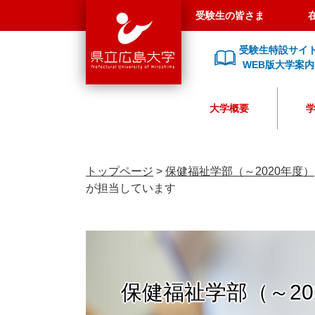
県
ペ
メ
受験生の皆さま
立
ー
ニ
広
ジ
ュ
受験生特設サイ
島
の
ー
WEB版大学案内
大
先
を
学
頭
飛
大学概要
で
ば
す
し
。
て
本
トップページ
>
保健福祉学部（～2020年度）
文
が担当しています
へ
保健福祉学部（～20