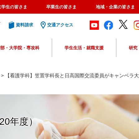
在学生の皆さま
卒業生の皆さま
地域・企業の皆さま
ト
資料請求
交通アクセス
学部・大学院・専攻科
学生生活・就職支援
研究
G
o
o
>
【看護学科】笠置学科長と日高国際交流委員がキャンベラ大
g
l
e
カ
ス
タ
20年度）
ム
検
索