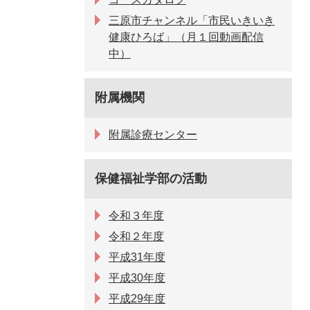
三原市チャンネル「市民いきいき
健康ひろば」（月１回動画配信
中）
附属機関
附属診療センター
保健福祉学部の活動
令和３年度
令和２年度
平成31年度
平成30年度
平成29年度