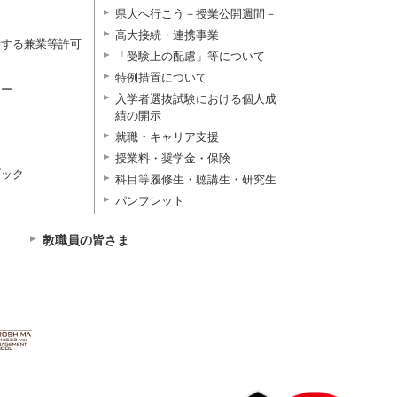
県大へ行こう－授業公開週間－
高大接続・連携事業
対する兼業等許可
「受験上の配慮」等について
特例措置について
ター
入学者選抜試験における個人成
績の開示
就職・キャリア支援
授業料・奨学金・保険
ブック
科目等履修生・聴講生・研究生
パンフレット
教職員の皆さま