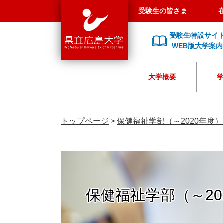
県
ペ
メ
受験生の皆さま
立
ー
ニ
広
ジ
ュ
受験生特設サイ
島
の
ー
WEB版大学案内
大
先
を
学
頭
飛
大学概要
で
ば
す
し
。
て
本
トップページ
>
保健福祉学部（～2020年度）
文
へ
保健福祉学部（～20