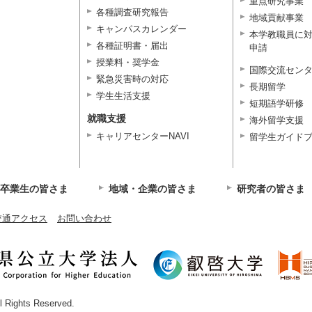
重点研究事業
各種調査研究報告
地域貢献事業
キャンパスカレンダー
本学教職員に
各種証明書・届出
申請
授業料・奨学金
国際交流セン
緊急災害時の対応
長期留学
学生生活支援
短期語学研修
就職支援
海外留学支援
キャリアセンターNAVI
留学生ガイド
卒業生の皆さま
地域・企業の皆さま
研究者の皆さま
交通アクセス
お問い合わせ
ll Rights Reserved.