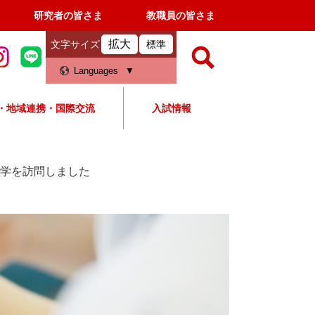
研究者の皆さま
教職員の皆さま
拡大
文字サイズ
標準
検
Languages
索
・地域連携・国際交流
入試情報
すべて
ページ
PDF
検
索
学を訪問しました
対
象