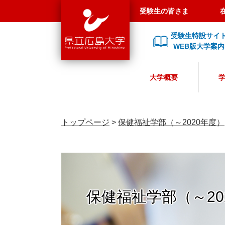
県
ペ
メ
受験生の皆さま
立
ー
ニ
広
ジ
ュ
受験生特設サイ
島
の
ー
WEB版大学案内
大
先
を
学
頭
飛
大学概要
で
ば
す
し
。
て
本
トップページ
>
保健福祉学部（～2020年度）
文
へ
保健福祉学部（～20