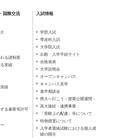
・国際交流
入試情報
紹介
学部入試
専攻科入試
大学院入試
出願・入学手続サイト
関わる諸制度
合格発表
よる実績
大学説明会
付
オープンキャンパス
キャンパス見学
択実績
進学相談会
県大へ行こう－授業公開週間－
高大接続・連携事業
対する兼業等許可
「受験上の配慮」等について
特例措置について
ター
入学者選抜試験における個人成
績の開示