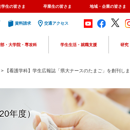
在学生の皆さま
卒業生の皆さま
地域・企業の皆さま
ト
資料請求
交通アクセス
学部・大学院・専攻科
学生生活・就職支援
研究
G
o
o
>
【看護学科】学生広報誌「県大ナースのたまご」を創刊しま
g
l
e
カ
ス
タ
20年度）
ム
検
索