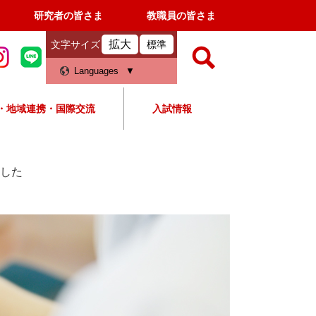
研究者の皆さま
教職員の皆さま
拡大
文字サイズ
標準
検
Languages
索
・地域連携・国際交流
入試情報
すべて
ページ
PDF
検
索
した
対
象