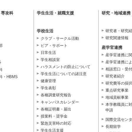
・専攻科
学生生活・就職支援
研究・地域連携
学校生活
研究者・研究
研究関連情報
クラブ・サークル活動
部
ピア・サポート
産学官連携
日常生活
産学官連携に
学生相談室
科
産学官連携に
ハラスメントの防止について
相談窓口・受
科
学生生活についての諸注意
研究者紹介
科・HBMS
健康管理
研究費等の採
学生表彰
重点研究事業
各種調査研究報告
地域貢献事業
キャンパスカレンダー
本学教職員に
各種証明書・届出
申請
授業料・奨学金
国際交流セン
緊急災害時の対応
長期留学
学生生活支援