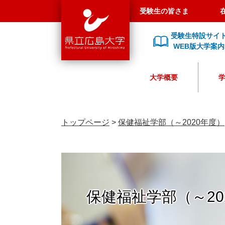
県
ペ
メ
受験生の皆さま
立
ー
ニ
広
ジ
ュ
受験生特設サイ
島
の
ー
WEB版大学案内
大
先
を
学
頭
飛
大学概要
で
ば
す
し
。
て
本
トップページ
>
保健福祉学部（～2020年度）
文
へ
保健福祉学部（～20