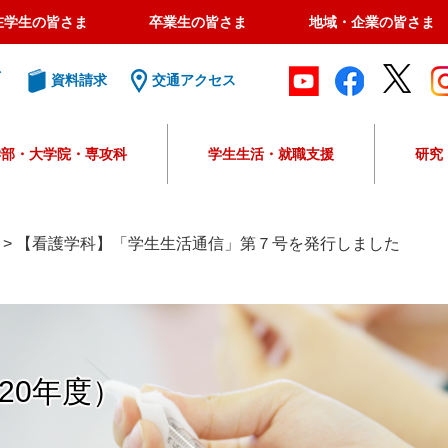
在学生の皆さま
卒業生の皆さま
地域・企業の皆さま
ト
資料請求
交通アクセス
学部・大学院・専攻科
学生生活・就職支援
研究
G
o
o
>
【看護学科】「学生生活通信」第７号を発行しました
g
l
e
カ
ス
タ
20年度）
ム
検
索