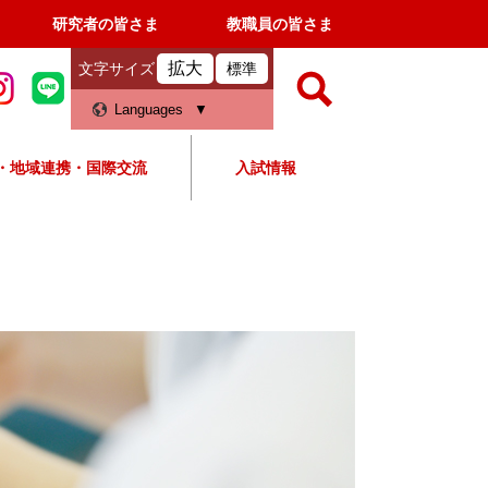
研究者の皆さま
教職員の皆さま
拡大
文字サイズ
標準
検
Languages
索
・地域連携・国際交流
入試情報
すべて
ページ
PDF
検
索
対
象