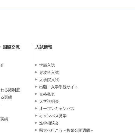
・国際交流
入試情報
紹介
学部入試
専攻科入試
大学院入試
出願・入学手続サイト
関わる諸制度
合格発表
よる実績
大学説明会
付
オープンキャンパス
キャンパス見学
択実績
進学相談会
県大へ行こう－授業公開週間－