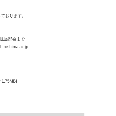
しております。
報担当部会まで
shima.ac.jp
.75MB]