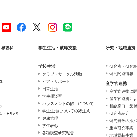
・専攻科
学生生活・就職支援
研究・地域連携
学校生活
研究者・研究
研究関連情報
クラブ・サークル活動
部
ピア・サポート
産学官連携
日常生活
産学官連携に
学生相談室
科
産学官連携に
ハラスメントの防止について
相談窓口・受
科
学生生活についての諸注意
研究者紹介
科・HBMS
健康管理
研究費等の採
学生表彰
重点研究事業
各種調査研究報告
地域貢献事業