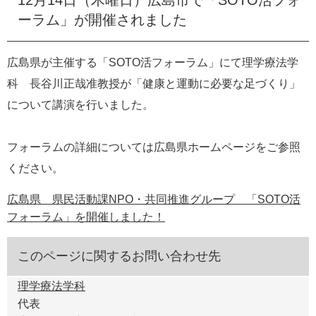
e
ーラム」が開催されました
カ
ス
タ
広島県が主催する「SOTO活フォーラム」にて理学療法学
ム
科 長谷川正哉准教授が「健康と運動に必要な足づくり」
検
索
について講演を行いました。
フォーラムの詳細については広島県ホームページをご参照
ください。
広島県 県民活動課NPO・共同推進グループ 「SOTO活
フォーラム」を開催しました！
このページに関するお問い合わせ先
理学療法学科
代表