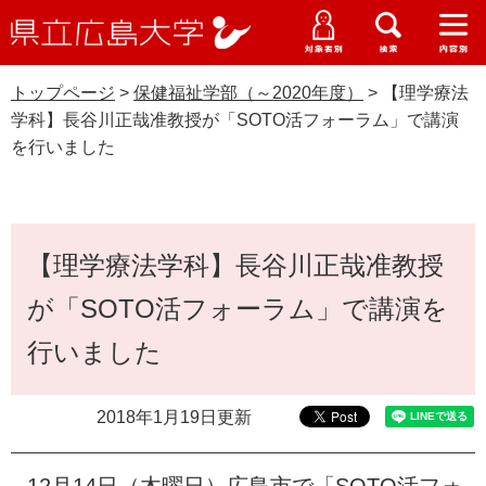
県
ペ
メ
立
ー
ニ
メ
メ
メ
受験生特設サイト
広
ニ
ニ
ニ
ジ
ュ
WEB版大学案内
島
ュ
ュ
ュ
トップページ
>
保健福祉学部（～2020年度）
>
【理学療法
の
ー
大学概要
受験生の皆さま
大
ー
ー
ー
学
学科】長谷川正哉准教授が「SOTO活フォーラム」で講演
先
を
資料請求
を行いました
頭
飛
在学生の皆さま
学部・大学院・専攻科
で
ば
保健福祉学部（～2020年度）
交通アクセス
す
し
卒業生の皆さま
学生生活・就職支援
。
て
本
本
【理学療法学科】長谷川正哉准教授
文
地域・企業の皆さま
研究・地域連携・国際交流
文
Languages
が「SOTO活フォーラム」で講演を
へ
研究者の皆さま
English
中文簡体
中文繁体
한국어
日本語
入試情報
行いました
教職員の皆さま
G
2018年1月19日更新
o
o
すべて
ページ
PDF
g
12月14日（木曜日）広島市で「SOTO活フォ
l