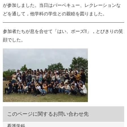
が参加しました。当日はバーベキュー、レクレーションな
e
カ
どを通して，他学科の学生との親睦を図りました。
ス
タ
ム
参加者たちが息を合せて「はい、ポーズ!!」，とびきりの笑
検
索
顔でした。
このページに関するお問い合わせ先
看護学科