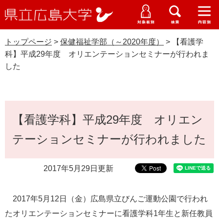
県
ペ
メ
立
ー
ニ
メ
メ
メ
受験生特設サイト
広
ニ
ニ
ニ
ジ
ュ
WEB版大学案内
島
ュ
ュ
ュ
トップページ
>
保健福祉学部（～2020年度）
>
【看護学
の
ー
大学概要
受験生の皆さま
大
ー
ー
ー
学
科】平成29年度 オリエンテーションセミナーが行われま
先
を
資料請求
した
頭
飛
在学生の皆さま
学部・大学院・専攻科
で
ば
保健福祉学部（～2020年度）
交通アクセス
す
し
卒業生の皆さま
学生生活・就職支援
。
て
本
本
【看護学科】平成29年度 オリエン
文
地域・企業の皆さま
研究・地域連携・国際交流
文
Languages
テーションセミナーが行われました
へ
研究者の皆さま
English
中文簡体
中文繁体
한국어
日本語
入試情報
2017年5月29日更新
教職員の皆さま
G
o
2017年5月12日（金）広島県立びんご運動公園で行われ
o
すべて
ページ
PDF
g
たオリエンテーションセミナーに看護学科1年生と新任教員
l