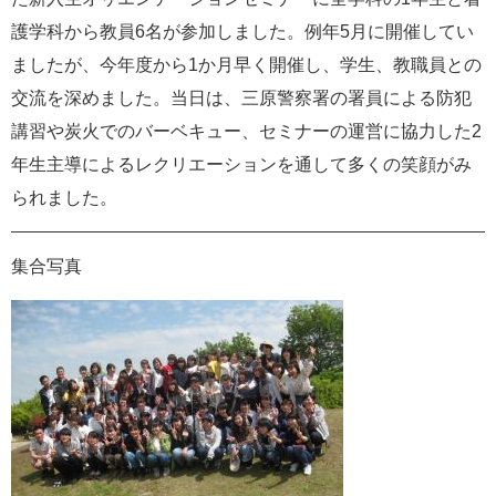
e
護学科から教員6名が参加しました。例年5月に開催してい
カ
ましたが、今年度から1か月早く開催し、学生、教職員との
ス
タ
交流を深めました。当日は、三原警察署の署員による防犯
ム
講習や炭火でのバーベキュー、セミナーの運営に協力した2
検
索
年生主導によるレクリエーションを通して多くの笑顔がみ
られました。
集合写真