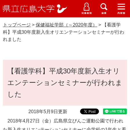
県
ペ
メ
立
ー
ニ
メ
メ
メ
受験生特設サイト
広
ニ
ニ
ニ
ジ
ュ
WEB版大学案内
島
ュ
ュ
ュ
トップページ
>
保健福祉学部（～2020年度）
>
【看護学
の
ー
大学概要
受験生の皆さま
大
ー
ー
ー
学
科】平成30年度新入生オリエンテーションセミナーが行わ
先
を
資料請求
れました
頭
飛
在学生の皆さま
学部・大学院・専攻科
で
ば
保健福祉学部（～2020年度）
交通アクセス
す
し
卒業生の皆さま
学生生活・就職支援
。
て
本
本
【看護学科】平成30年度新入生オリ
文
地域・企業の皆さま
研究・地域連携・国際交流
文
Languages
エンテーションセミナーが行われま
へ
研究者の皆さま
English
中文簡体
中文繁体
한국어
日本語
入試情報
した
教職員の皆さま
G
2018年5月9日更新
o
o
すべて
ページ
PDF
2018年4月27日（金）広島県立びんご運動公園で行われ
g
た新入生オリエンテーションセミナーに全学科の1年生と看
l