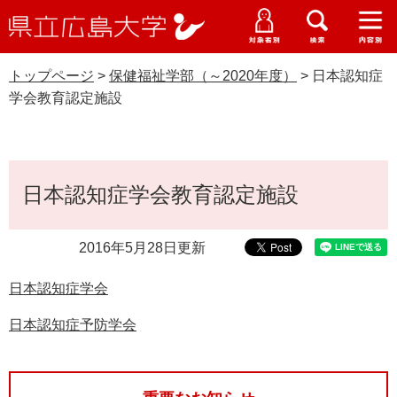
県
ペ
メ
立
ー
ニ
メ
メ
メ
受験生特設サイト
広
ニ
ニ
ニ
ジ
ュ
WEB版大学案内
島
ュ
ュ
ュ
トップページ
>
保健福祉学部（～2020年度）
>
日本認知症
の
ー
大学概要
受験生の皆さま
大
ー
ー
ー
学
学会教育認定施設
先
を
資料請求
頭
飛
在学生の皆さま
学部・大学院・専攻科
保健福祉学部（～2020年度）
で
ば
交通アクセス
す
し
本
卒業生の皆さま
学生生活・就職支援
。
て
日本認知症学会教育認定施設
文
本
地域・企業の皆さま
研究・地域連携・国際交流
文
2016年5月28日更新
Languages
へ
研究者の皆さま
English
中文簡体
中文繁体
한국어
日本語
入試情報
日本認知症学会
教職員の皆さま
日本認知症予防学会
G
o
o
すべて
ページ
PDF
g
l