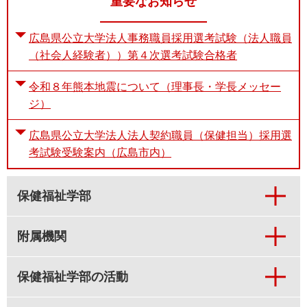
重要なお知らせ
e
カ
広島県公立大学法人事務職員採用選考試験（法人職員
ス
タ
（社会人経験者））第４次選考試験合格者
ム
検
令和８年熊本地震について（理事長・学長メッセー
索
ジ）
広島県公立大学法人法人契約職員（保健担当）採用選
考試験受験案内（広島市内）
保健福祉学部
附属機関
保健福祉学部の活動