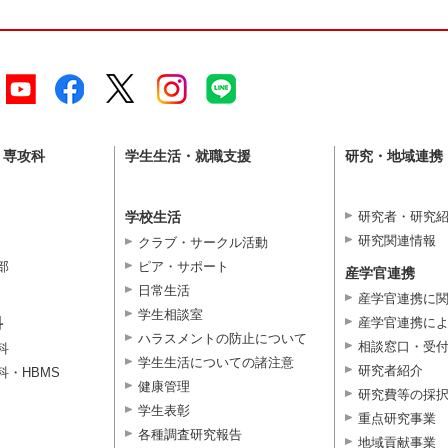
・専攻科
学生生活・就職支援
研究・地域連携
学校生活
研究者・研究
研究関連情報
クラブ・サークル活動
部
ピア・サポート
産学官連携
日常生活
産学官連携に
学生相談室
科
産学官連携に
ハラスメントの防止について
相談窓口・受
科
学生生活についての諸注意
研究者紹介
科・HBMS
健康管理
研究費等の採
学生表彰
重点研究事業
各種調査研究報告
地域貢献事業