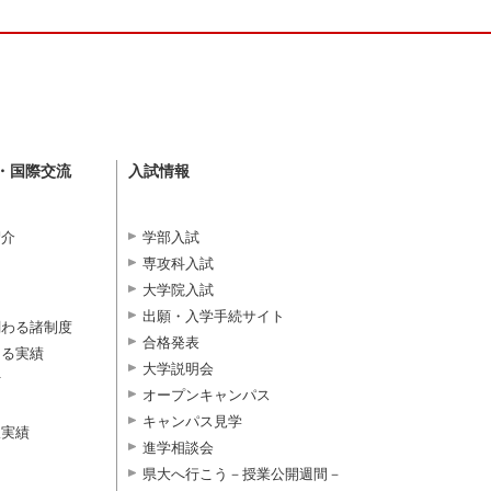
・国際交流
入試情報
紹介
学部入試
専攻科入試
大学院入試
出願・入学手続サイト
関わる諸制度
合格発表
よる実績
大学説明会
付
オープンキャンパス
キャンパス見学
択実績
進学相談会
県大へ行こう－授業公開週間－