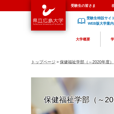
県
ペ
メ
受験生の皆さま
立
ー
ニ
広
ジ
ュ
受験生特設サイ
島
の
ー
WEB版大学案内
大
先
を
学
頭
飛
大学概要
で
ば
す
し
。
て
本
トップページ
>
保健福祉学部（～2020年度）
文
へ
保健福祉学部（～20