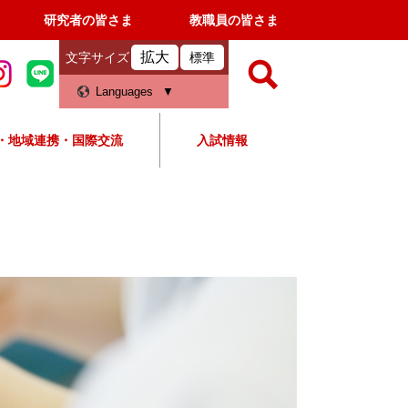
研究者の皆さま
教職員の皆さま
拡大
文字サイズ
標準
検
Languages
索
・地域連携・国際交流
入試情報
すべて
ページ
PDF
検
索
対
象