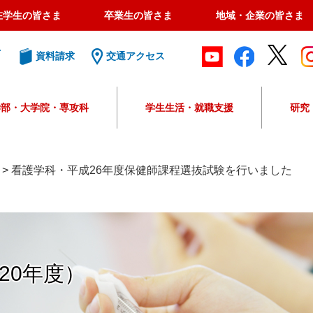
在学生の皆さま
卒業生の皆さま
地域・企業の皆さま
ト
資料請求
交通アクセス
学部・大学院・専攻科
学生生活・就職支援
研究
G
o
o
>
看護学科・平成26年度保健師課程選抜試験を行いました
g
l
e
カ
ス
タ
20年度）
ム
検
索