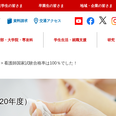
在学生の皆さま
卒業生の皆さま
地域・企業の皆さま
ト
資料請求
交通アクセス
学部・大学院・専攻科
学生生活・就職支援
研究
G
o
o
>
看護師国家試験合格率は100％でした！
g
l
e
カ
ス
タ
20年度）
ム
検
索