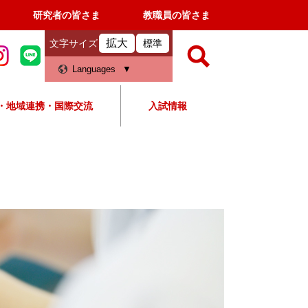
研究者の皆さま
教職員の皆さま
拡大
文字サイズ
標準
検
Languages
索
・地域連携・国際交流
入試情報
すべて
ページ
PDF
検
索
対
象