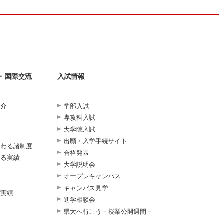
・国際交流
入試情報
紹介
学部入試
専攻科入試
大学院入試
出願・入学手続サイト
関わる諸制度
合格発表
よる実績
大学説明会
付
オープンキャンパス
キャンパス見学
択実績
進学相談会
県大へ行こう－授業公開週間－