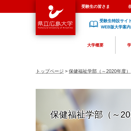
県
ペ
メ
受験生の皆さま
立
ー
ニ
広
ジ
ュ
受験生特設サイ
島
の
ー
WEB版大学案内
大
先
を
学
頭
飛
大学概要
で
ば
す
し
。
て
本
トップページ
>
保健福祉学部（～2020年度）
文
へ
保健福祉学部（～20