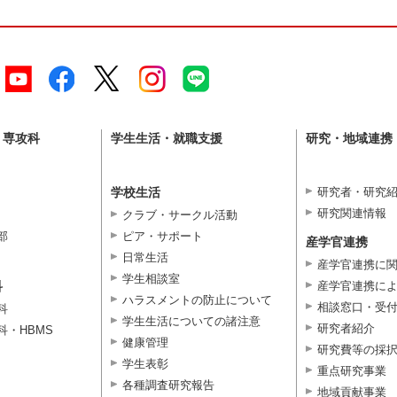
・専攻科
学生生活・就職支援
研究・地域連携
学校生活
研究者・研究
研究関連情報
クラブ・サークル活動
部
ピア・サポート
産学官連携
日常生活
産学官連携に
学生相談室
科
産学官連携に
ハラスメントの防止について
相談窓口・受
科
学生生活についての諸注意
研究者紹介
科・HBMS
健康管理
研究費等の採
学生表彰
重点研究事業
各種調査研究報告
地域貢献事業