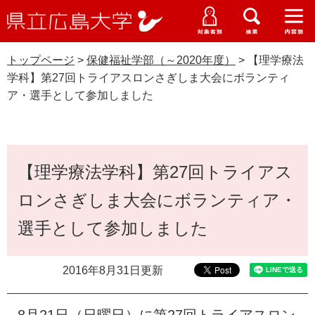
県
ペ
メ
立
ー
ニ
メ
メ
メ
受験生特設サイト
広
ニ
ニ
ニ
ジ
ュ
WEB版大学案内
島
ュ
ュ
ュ
トップページ
>
保健福祉学部（～2020年度）
>
【理学療法
の
ー
大学概要
受験生の皆さま
大
ー
ー
ー
学
学科】第27回トライアスロンさぎしま大会にボランティ
先
を
資料請求
ア・選手として参加しました
頭
飛
在学生の皆さま
学部・大学院・専攻科
で
ば
保健福祉学部（～2020年度）
交通アクセス
す
し
卒業生の皆さま
学生生活・就職支援
。
て
本
本
【理学療法学科】第27回トライアス
文
地域・企業の皆さま
研究・地域連携・国際交流
文
Languages
ロンさぎしま大会にボランティア・
へ
研究者の皆さま
English
中文簡体
中文繁体
한국어
日本語
入試情報
選手として参加しました
教職員の皆さま
G
2016年8月31日更新
o
o
すべて
ページ
PDF
g
8月21日（日曜日）に第27回トライアスロン
l