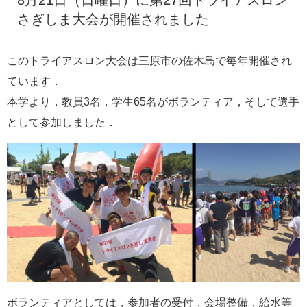
e
さぎしま大会が開催されました
カ
ス
タ
このトライアスロン大会は三原市の佐木島で毎年開催され
ム
ています．
検
索
本学より，教員3名，学生65名がボランティア，そして選手
として参加しました．
ボランティアとしては，参加者の受付，会場整備，給水等