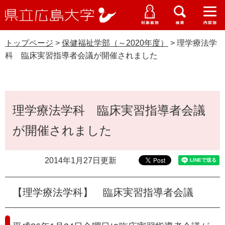
県
ペ
メ
立
ー
ニ
メ
メ
メ
受験生特設サイト
広
ニ
ニ
ニ
ジ
ュ
WEB版大学案内
島
ュ
ュ
ュ
トップページ
>
保健福祉学部（～2020年度）
>
理学療法学
の
ー
大学概要
受験生の皆さま
大
ー
ー
ー
学
科 臨床実習指導者会議が開催されました
先
を
資料請求
頭
飛
在学生の皆さま
学部・大学院・専攻科
保健福祉学部（～2020年度）
で
ば
交通アクセス
す
し
本
卒業生の皆さま
学生生活・就職支援
。
て
理学療法学科 臨床実習指導者会議
文
本
地域・企業の皆さま
が開催されました
研究・地域連携・国際交流
文
Languages
へ
研究者の皆さま
English
中文簡体
中文繁体
한국어
日本語
入試情報
2014年1月27日更新
教職員の皆さま
G
【理学療法学科】 臨床実習指導者会議
o
o
すべて
ページ
PDF
g
l