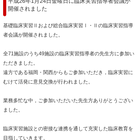
平成26年1月24日金曜日に臨床実習指導者会議が
e
開催されました
カ
ス
タ
基礎臨床実習Ⅱおよび総合臨床実習Ⅰ・Ⅱの臨床実習指導
ム
者会議が開催されました。
検
索
全71施設のうち49施設の臨床実習指導者の先生方に参加い
ただきました。
遠方である福岡・関西からもご参加いただき，臨床実習に
むけて活発に意見交換が行われました。
業務多忙な中，ご参加いただいた先生方ありがとうござい
ました。
臨床実習施設との密接な連携を通して充実した臨床教育を
目指していきます。