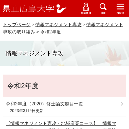
県
ペ
メ
立
ー
ニ
メ
メ
メ
受験生特設サイト
広
ニ
ニ
ニ
ジ
ュ
WEB版大学案内
島
ュ
ュ
ュ
トップページ
>
情報マネジメント専攻
>
情報マネジメント
の
ー
大学概要
受験生の皆さま
大
ー
ー
ー
学
専攻の取り組み
>
令和2年度
先
を
資料請求
頭
飛
在学生の皆さま
学部・大学院・専攻科
で
ば
交通アクセス
情報マネジメント専攻
す
し
卒業生の皆さま
学生生活・就職支援
。
て
本
地域・企業の皆さま
研究・地域連携・国際交流
文
本
Languages
へ
令和2年度
文
研究者の皆さま
English
中文簡体
中文繁体
한국어
日本語
入試情報
教職員の皆さま
令和2年度（2020）修士論文題目一覧
G
2023年3月9日更新
o
o
すべて
ページ
PDF
g
【情報マネジメント専攻・地域産業コース】 情報マ
l