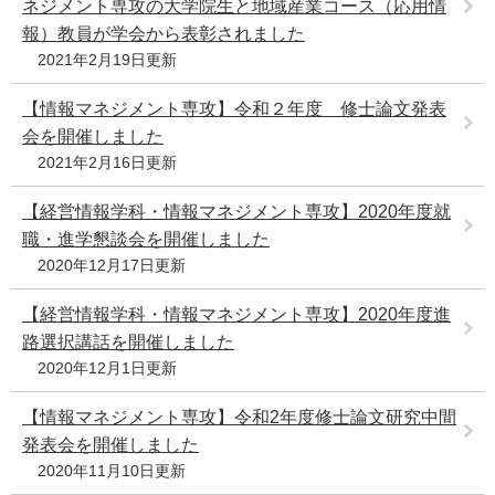
ネジメント専攻の大学院生と地域産業コース（応用情
e
報）教員が学会から表彰されました
カ
2021年2月19日更新
ス
タ
【情報マネジメント専攻】令和２年度 修士論文発表
ム
検
会を開催しました
索
2021年2月16日更新
【経営情報学科・情報マネジメント専攻】2020年度就
職・進学懇談会を開催しました
2020年12月17日更新
【経営情報学科・情報マネジメント専攻】2020年度進
路選択講話を開催しました
2020年12月1日更新
【情報マネジメント専攻】令和2年度修士論文研究中間
発表会を開催しました
2020年11月10日更新