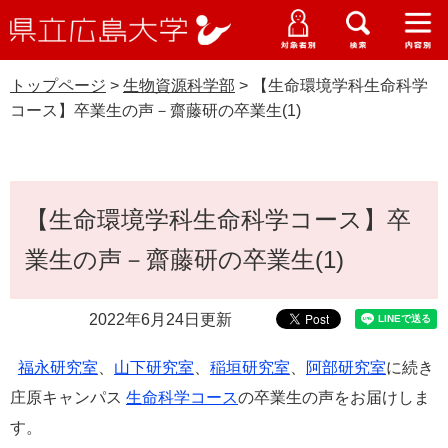
県
ペ
メ
立
ー
ニ
メ
メ
メ
受験生特設サイト
広
ニ
ニ
ニ
ジ
ュ
WEB版大学案内
島
ュ
ュ
ュ
トップページ
>
生物資源科学部
>
【生命環境学科生命科学
の
ー
大学概要
受験生の皆さま
大
ー
ー
ー
学
コース】卒業生の声－齋藤研の卒業生(1)
先
を
資料請求
頭
飛
在学生の皆さま
学部・大学院・専攻科
生物資源科学部
で
ば
交通アクセス
す
し
本
卒業生の皆さま
学生生活・就職支援
。
て
【生命環境学科生命科学コース】卒
文
本
地域・企業の皆さま
業生の声－齋藤研の卒業生(1)
研究・地域連携・国際交流
文
Languages
へ
研究者の皆さま
English
中文簡体
中文繁体
한국어
日本語
入試情報
2022年6月24日更新
教職員の皆さま
福永研究室
、
山下研究室
、
稲垣研究室
、
阿部研究室
に続き
G
o
庄原キャンパス
生命科学コース
の卒業生の声をお届けしま
o
すべて
ページ
PDF
す。
g
l