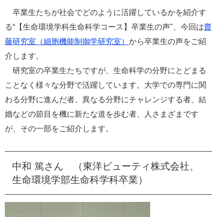
e
卒業生たちが社会でどのように活躍しているかを紹介す
カ
る“【生命環境学科生命科学コース】卒業生の声"、今回は
齋
ス
タ
藤研究室（細胞機能制御学研究室）
から卒業生の声をご紹
ム
介します。
検
索
研究室の卒業生たちですが、生命科学の分野にとどまる
ことなく様々な分野で活躍しています。大学での専門に関
わる分野に進んだ者、異なる分野にチャレンジする者、結
婚などの節目を機に新たな道を歩む者、人さまざまです
が、その一部をご紹介します。
中和 篤さん （東洋ビューティ株式会社、
生命環境学部生命科学科卒業）