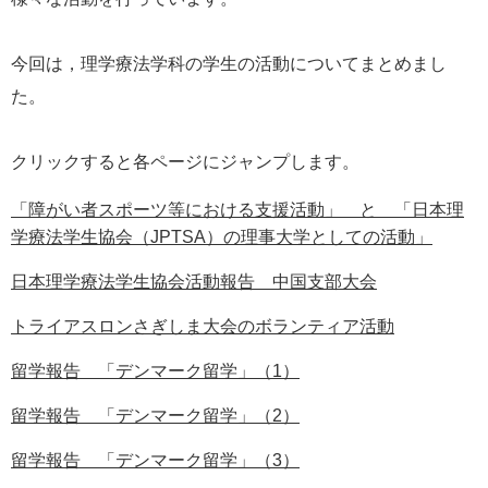
e
カ
今回は，理学療法学科の学生の活動についてまとめまし
ス
タ
た。
ム
検
索
クリックすると各ページにジャンプします。
「障がい者スポーツ等における支援活動」 と 「日本理
学療法学生協会（JPTSA）の理事大学としての活動」
日本理学療法学生協会活動報告 中国支部大会
トライアスロンさぎしま大会のボランティア活動
留学報告 「デンマーク留学」（1）
留学報告 「デンマーク留学」（2）
留学報告 「デンマーク留学」（3）