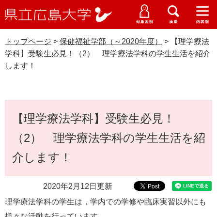
県
ペ
メ
立
ー
ニ
メ
メ
メ
受験生特設サイト
広
ニ
ニ
ニ
ジ
ュ
WEB版大学案内
島
ュ
ュ
ュ
トップページ
>
保健福祉学部（～2020年度）
>
【理学療法
の
ー
大学概要
受験生の皆さま
大
ー
ー
ー
学
学科】受験生必見！（2） 理学療法学科の学生生活を紹介
先
を
資料請求
します！
頭
飛
在学生の皆さま
学部・大学院・専攻科
で
ば
保健福祉学部（～2020年度）
交通アクセス
す
し
卒業生の皆さま
学生生活・就職支援
。
て
本
本
【理学療法学科】受験生必見！
文
地域・企業の皆さま
研究・地域連携・国際交流
文
Languages
（2） 理学療法学科の学生生活を紹
へ
研究者の皆さま
English
中文簡体
中文繁体
한국어
日本語
入試情報
介します！
教職員の皆さま
G
2020年2月12日更新
o
o
すべて
ページ
PDF
理学療法学科の学生は，学内での学修や臨床実習以外にも
g
様々な活動を行っています。
l