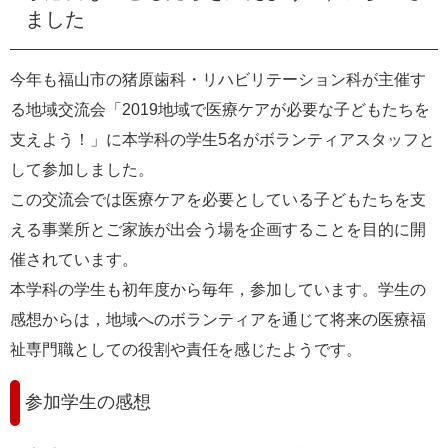
ました
e
カ
ス
今年も福山市の猪原歯科・リハビリテーション科が主催す
タ
ム
る地域交流会「2019地域で医療ケアが必要な子どもたちを
検
支えよう！」に本学科の学生5名がボランティアスタッフと
索
して参加しました。
この交流会では医療ケアを必要としている子どもたちを支
える事業所とご家族が出会う場を企画することを目的に開
催されています。
本学科の学生も初年度から毎年，参加しています。学生の
感想からは，地域へのボランティアを通じて将来の医療福
祉専門職としての役割や責任を感じたようです。
参加学生の感想