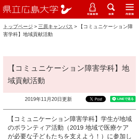
県
ペ
メ
立
ー
ニ
メ
メ
メ
受験生特設サイト
広
ニ
ニ
ニ
ジ
ュ
WEB版大学案内
島
ュ
ュ
ュ
トップページ
>
三原キャンパス
>
【コミュニケーション障
の
ー
大学概要
受験生の皆さま
大
ー
ー
ー
学
害学科】地域貢献活動
先
を
資料請求
頭
飛
在学生の皆さま
学部・大学院・専攻科
三原キャンパス
で
ば
交通アクセス
す
し
本
卒業生の皆さま
学生生活・就職支援
。
て
【コミュニケーション障害学科】地
文
本
地域・企業の皆さま
域貢献活動
研究・地域連携・国際交流
文
Languages
へ
研究者の皆さま
English
中文簡体
中文繁体
한국어
日本語
入試情報
2019年11月20日更新
教職員の皆さま
G
【コミュニケーション障害学科】学生が地域
o
o
のボランティア活動（2019 地域で医療ケア
すべて
ページ
PDF
g
が必要な子どもたちを支えよう！）に参加し
l