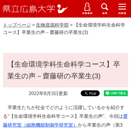
県
ペ
メ
立
ー
ニ
メ
メ
メ
受験生特設サイト
広
ニ
ニ
ニ
ジ
ュ
WEB版大学案内
島
ュ
ュ
ュ
トップページ
>
生物資源科学部
>
【生命環境学科生命科学
の
ー
大学概要
受験生の皆さま
大
ー
ー
ー
学
コース】卒業生の声－齋藤研の卒業生(3)
先
を
資料請求
頭
飛
在学生の皆さま
学部・大学院・専攻科
生物資源科学部
で
ば
交通アクセス
す
し
本
卒業生の皆さま
学生生活・就職支援
。
て
【生命環境学科生命科学コース】卒
文
本
地域・企業の皆さま
業生の声－齋藤研の卒業生(3)
研究・地域連携・国際交流
文
Languages
へ
研究者の皆さま
English
中文簡体
中文繁体
한국어
日本語
入試情報
2022年8月3日更新
教職員の皆さま
卒業生たちが社会でどのように活躍しているかを紹介す
G
o
る“【生命環境学科生命科学コース】卒業生の声"、今回は
齋
o
すべて
ページ
PDF
藤研究室（細胞機能制御学研究室）
から卒業生の声（第3
g
l