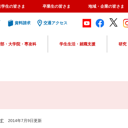
在学生の皆さま
卒業生の皆さま
地域・企業の皆さま
ト
資料請求
交通アクセス
学部・大学院・専攻科
学生生活・就職支援
研究
G
o
o
g
l
e
カ
ス
タ
ム
検
す
2014年7月9日更新
索