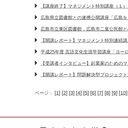
【講座終了】マネジメント特別講座（１）
広島県立図書館との連携公開講座「広島を
広島市立東区図書館，広島市二葉公民館と
【開講レポート】マネジメント特別連続講
平成25年度 言語文化生涯学習講座「ヨ
【受講者インタビュー】起業家のためのマ
【開講レポート】問題解決型プロジェクト
[
1
] [
2
] [
3
] [
4
] [
5
] [
6
] [
7
] [
8
] [
9
] [
10
]
ページ：