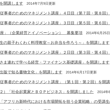
を開講します
2014年7月9日更新
護従事者のためのマネジメント講座」４日目（第７回・第８回
護従事者のためのマネジメント講座」３日目（第５回・第６回
講座」（企業経営とイノベーション） 募集要項
2014年6月25
生の親子わくわく料理教室～お弁当を作ろう～」を開講します
護従事者のためのマネジメント講座」２日目（第３回・第４回
さま連れで学べる経営・ファイナンス基礎講座」を開講します
出版で知る書物文化」を開講します
2014年6月17日更新
護従事者のためのマネジメント講座」（第１回・第２回）を開
２）「社会起業家とＢＯＰビジネス」を開講しました
2014
「アフリカ新時代における市場開拓を担う企業戦略」の受講生