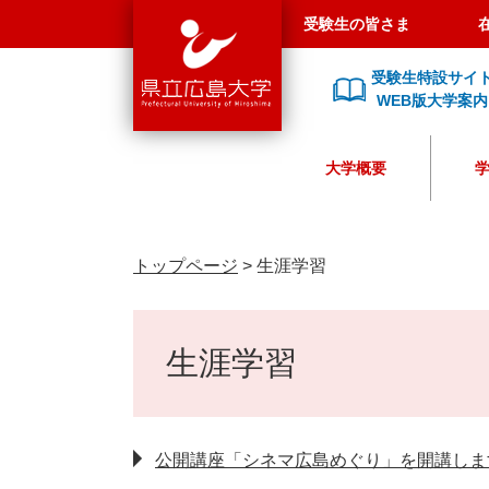
県
ペ
メ
受験生の皆さま
立
ー
ニ
広
ジ
ュ
受験生特設サイ
島
の
ー
WEB版大学案内
大
先
を
学
頭
飛
大学概要
で
ば
す
し
。
て
本
トップページ
>
生涯学習
文
へ
本
文
生涯学習
公開講座「シネマ広島めぐり」を開講しま