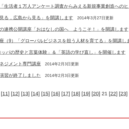
「生活者１万人アンケート調査からみえる新規事業創造へのヒ
見る，広島から見る」を開講します
2014年3月27日更新
の連携公開講座「おはなしの国へ ようこそ！」を開講します
座（9）「グローバルビジネスを担う人材を育てる」を開講し
ーロッパの歴史と言葉体験」＆「英語の学び直し」を開催します
ネジメント専門講座
2014年2月3日更新
演習が終了しました
2014年2月3日更新
 [
11
] [
12
] [
13
] [
14
] [
15
] [
16
] [
17
] [
18
] [
19
] [
20
] 21 [
22
] [
23
] 