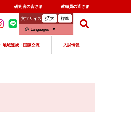
研究者の皆さま
教職員の皆さま
拡大
文字サイズ
標準
検
Languages
索
・地域連携・国際交流
入試情報
すべて
ページ
PDF
検
索
対
象