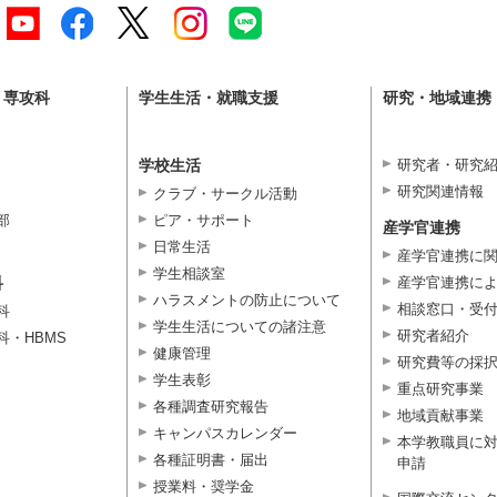
・専攻科
学生生活・就職支援
研究・地域連携
学校生活
研究者・研究
研究関連情報
クラブ・サークル活動
部
ピア・サポート
産学官連携
日常生活
産学官連携に
学生相談室
科
産学官連携に
ハラスメントの防止について
相談窓口・受
科
学生生活についての諸注意
研究者紹介
科・HBMS
健康管理
研究費等の採
学生表彰
重点研究事業
各種調査研究報告
地域貢献事業
キャンパスカレンダー
本学教職員に
各種証明書・届出
申請
授業料・奨学金