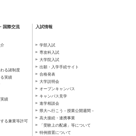
・国際交流
入試情報
紹介
学部入試
専攻科入試
大学院入試
出願・入学手続サイト
関わる諸制度
合格発表
よる実績
大学説明会
付
オープンキャンパス
キャンパス見学
択実績
進学相談会
県大へ行こう－授業公開週間－
高大接続・連携事業
対する兼業等許可
「受験上の配慮」等について
特例措置について