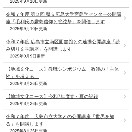
2025年9月10日更新
e
カ
令和７年度 第２回 県立広島大学宮島学センター公開講
ス
座「毛利氏の厳島信仰と管絃祭」を開催します
タ
2025年9月10日更新
ム
検
索
令和７年度 広島市立南区図書館との連携公開講座「読
み切り文学講座」を開講します
2025年9月9日更新
【地域文化コース】教職シンポジウム「教師の「主体
性」を考える」
2025年8月26日更新
【地域文化コース】令和7年度春～夏の記録
2025年8月26日更新
令和７年度 広島市立大学との公開講座「世界を知
る」を開講します
2025年8月26日更新