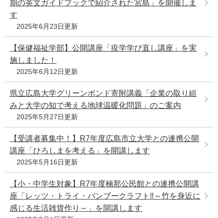
期の英文ガイドブックで紹介された宮島」を開催しま
す
2025年6月23日更新
【保健福祉学部】公開講座「疫学学び直し講座」を実
施しました！
2025年6月12日更新
県立広島大学グリーンボンド寄附講義「企業の取り組
みと大学の知で考える地球温暖化問題」のご案内
2025年5月27日更新
【受講者募集中！】R7年度広島市立大学との連携公開
講座「ひろしまを考える」を開講します
2025年5月16日更新
【小・中学生対象】R7年度楠那公民館との連携公開講
座「レッツ・トライ・バンブークラフト‼～竹を身近に
感じる生活雑貨作り～」を開講します