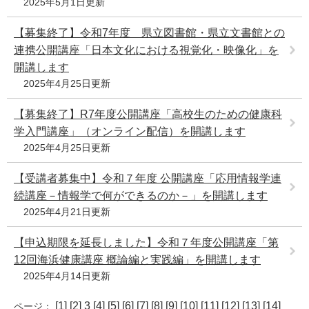
2025年5月1日更新
【募集終了】令和7年度 県立図書館・県立文書館との
連携公開講座「日本文化における視覚化・映像化」を
開講します
2025年4月25日更新
【募集終了】R7年度公開講座「高校生のための健康科
学入門講座」（オンライン配信）を開講します
2025年4月25日更新
【受講者募集中】令和７年度 公開講座「応用情報学連
続講座－情報学で何ができるのか－」を開講します
2025年4月21日更新
【申込期限を延長しました】令和７年度公開講座「第
12回海浜健康講座 概論編と実践編」を開講します
2025年4月14日更新
[
1
] [
2
] 3 [
4
] [
5
] [
6
] [
7
] [
8
] [
9
] [
10
] [
11
] [
12
] [
13
] [
14
]
ページ：