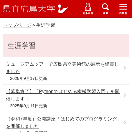
県
ペ
メ
立
ー
ニ
メ
メ
メ
受験生特設サイト
広
ニ
ニ
ニ
ジ
ュ
WEB版大学案内
島
ュ
ュ
ュ
トップページ
>
生涯学習
の
ー
大学概要
受験生の皆さま
大
ー
ー
ー
学
先
を
資料請求
本
頭
飛
在学生の皆さま
学部・大学院・専攻科
生涯学習
文
で
ば
交通アクセス
す
し
卒業生の皆さま
学生生活・就職支援
。
て
ミュージアムツアーで広島県立美術館の展示を鑑賞し
本
ました
地域・企業の皆さま
研究・地域連携・国際交流
文
2025年9月17日更新
Languages
へ
研究者の皆さま
English
中文簡体
中文繁体
한국어
日本語
【募集終了】「Pythonではじめる機械学習入門」を開
入試情報
催します！
教職員の皆さま
2025年9月11日更新
G
o
（令和7年度）公開講座「はじめてのプログラミング」
o
すべて
ページ
PDF
g
を開催しました
l