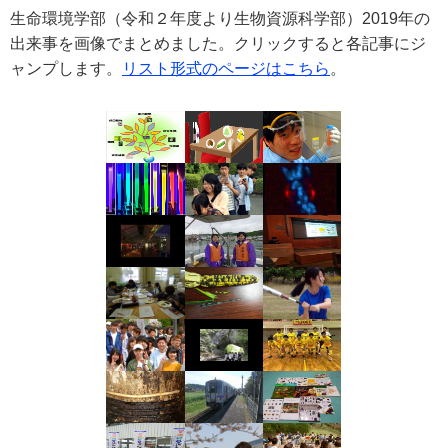
生命環境学部（令和２年度より生物資源科学部）2019年の
e
カ
出来事を画像でまとめました。クリックすると各記事にジ
ス
ャンプします。
リスト形式のページはこちら
。
タ
ム
検
索