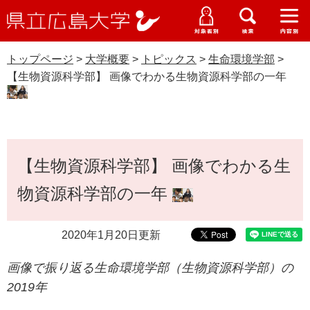
県
ペ
メ
立
ー
ニ
メ
メ
メ
受験生特設サイト
広
ニ
ニ
ニ
ジ
ュ
WEB版大学案内
島
ュ
ュ
ュ
トップページ
>
大学概要
>
トピックス
>
生命環境学部
>
の
ー
大学概要
受験生の皆さま
大
ー
ー
ー
学
【生物資源科学部】 画像でわかる生物資源科学部の一年
先
を
資料請求
頭
飛
在学生の皆さま
学部・大学院・専攻科
で
ば
生命環境学部
交通アクセス
す
し
卒業生の皆さま
学生生活・就職支援
。
て
本
【生物資源科学部】 画像でわかる生
本
文
地域・企業の皆さま
研究・地域連携・国際交流
文
物資源科学部の一年
Languages
へ
研究者の皆さま
English
中文簡体
中文繁体
한국어
日本語
入試情報
2020年1月20日更新
教職員の皆さま
G
画像で振り返る生命環境学部（生物資源科学部）の
o
o
すべて
ページ
PDF
2019年
g
l