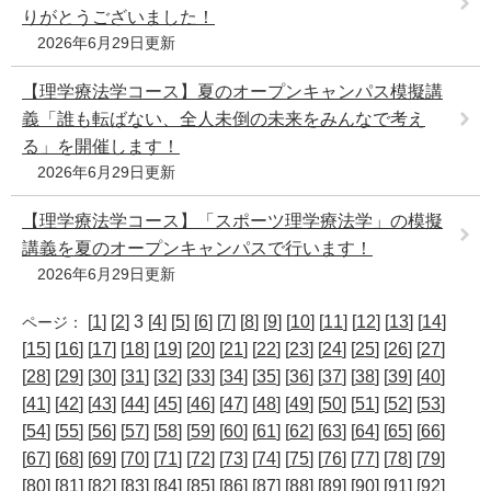
りがとうございました！
2026年6月29日更新
【理学療法学コース】夏のオープンキャンパス模擬講
義「誰も転ばない、全人未倒の未来をみんなで考え
る」を開催します！
2026年6月29日更新
【理学療法学コース】「スポーツ理学療法学」の模擬
講義を夏のオープンキャンパスで行います！
2026年6月29日更新
[
1
] [
2
] 3 [
4
] [
5
] [
6
] [
7
] [
8
] [
9
] [
10
] [
11
] [
12
] [
13
] [
14
]
ページ：
[
15
] [
16
] [
17
] [
18
] [
19
] [
20
] [
21
] [
22
] [
23
] [
24
] [
25
] [
26
] [
27
]
[
28
] [
29
] [
30
] [
31
] [
32
] [
33
] [
34
] [
35
] [
36
] [
37
] [
38
] [
39
] [
40
]
[
41
] [
42
] [
43
] [
44
] [
45
] [
46
] [
47
] [
48
] [
49
] [
50
] [
51
] [
52
] [
53
]
[
54
] [
55
] [
56
] [
57
] [
58
] [
59
] [
60
] [
61
] [
62
] [
63
] [
64
] [
65
] [
66
]
[
67
] [
68
] [
69
] [
70
] [
71
] [
72
] [
73
] [
74
] [
75
] [
76
] [
77
] [
78
] [
79
]
[
80
] [
81
] [
82
] [
83
] [
84
] [
85
] [
86
] [
87
] [
88
] [
89
] [
90
] [
91
] [
92
]