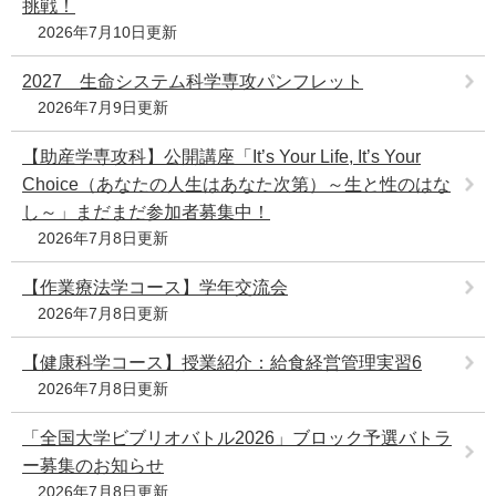
挑戦！
e
2026年7月10日更新
カ
ス
2027 生命システム科学専攻パンフレット
タ
2026年7月9日更新
ム
検
索
【助産学専攻科】公開講座「It’s Your Life, It’s Your
Choice（あなたの人生はあなた次第）～生と性のはな
し～」まだまだ参加者募集中！
2026年7月8日更新
【作業療法学コース】学年交流会
2026年7月8日更新
【健康科学コース】授業紹介：給食経営管理実習6
2026年7月8日更新
「全国大学ビブリオバトル2026」ブロック予選バトラ
ー募集のお知らせ
2026年7月8日更新