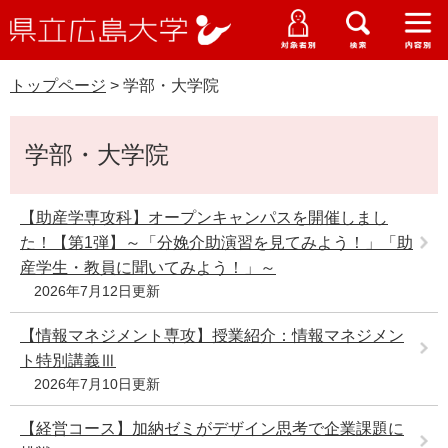
県
ペ
メ
立
ー
ニ
メ
メ
メ
受験生特設サイト
広
ニ
ニ
ニ
ジ
ュ
WEB版大学案内
島
ュ
ュ
ュ
トップページ
>
学部・大学院
の
ー
大学概要
受験生の皆さま
大
ー
ー
ー
学
先
を
資料請求
本
頭
飛
在学生の皆さま
学部・大学院・専攻科
学部・大学院
文
で
ば
交通アクセス
す
し
卒業生の皆さま
学生生活・就職支援
。
て
【助産学専攻科】オープンキャンパスを開催しまし
本
た！【第1弾】～「分娩介助演習を見てみよう！」「助
地域・企業の皆さま
研究・地域連携・国際交流
文
産学生・教員に聞いてみよう！」～
Languages
へ
2026年7月12日更新
研究者の皆さま
English
中文簡体
中文繁体
한국어
日本語
入試情報
【情報マネジメント専攻】授業紹介：情報マネジメン
教職員の皆さま
ト特別講義Ⅲ
G
2026年7月10日更新
o
o
すべて
ページ
PDF
g
【経営コース】加納ゼミがデザイン思考で企業課題に
l