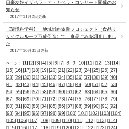
日豪友好イザベラ・ア・カペラ・コンサート開催のお
知らせ
2017年11月2日更新
【環境科学科】 地域戦略協働プロジェクト（食品リ
サイクルループ形成促進）で，食品ごみを調査しまし
た
2017年10月31日更新
[
1
] [
2
] [
3
] [
4
] [
5
] [
6
] [
7
] [
8
] [
9
] [
10
] [
11
] [
12
] [
13
] [
14
]
ページ：
[
15
] [
16
] [
17
] [
18
] [
19
] [
20
] [
21
] [
22
] [
23
] [
24
] [
25
] [
26
] [
27
]
[
28
] [
29
] [
30
] [
31
] [
32
] [
33
] [
34
] [
35
] [
36
] [
37
] [
38
] [
39
] [
40
]
[
41
] [
42
] [
43
] [
44
] [
45
] [
46
] [
47
] [
48
] [
49
] [
50
] [
51
] [
52
] [
53
]
[
54
] [
55
] [
56
] [
57
] [
58
] [
59
] [
60
] [
61
] [
62
] [
63
] [
64
] [
65
] [
66
]
[
67
] [
68
] [
69
] [
70
] [
71
] [
72
] [
73
] [
74
] [
75
] [
76
] [
77
] [
78
] [
79
]
[
80
] [
81
] [
82
] [
83
] [
84
] [
85
] [
86
] [
87
] [
88
] [
89
] [
90
] [
91
] [
92
]
[
93
] [
94
] [
95
] [
96
] [
97
] [
98
] [
99
] [
100
] [
101
] [
102
] [
103
] [
104
]
[
105
] [
106
] [
107
] [
108
] [
109
] [
110
] [
111
] [
112
] [
113
] [
114
]
[
115
] [
116
] [
117
] [
118
] [
119
] [
120
] [
121
] [
122
] [
123
] [
124
]