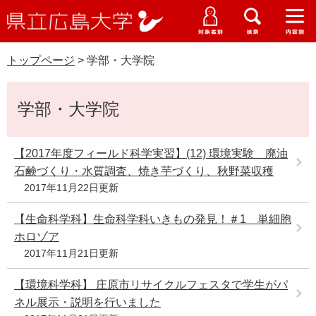
県
ペ
メ
立
ー
ニ
メ
メ
メ
受験生特設サイト
広
ニ
ニ
ニ
ジ
ュ
WEB版大学案内
島
ュ
ュ
ュ
トップページ
>
学部・大学院
の
ー
大学概要
受験生の皆さま
大
ー
ー
ー
学
先
を
資料請求
本
頭
飛
在学生の皆さま
学部・大学院・専攻科
学部・大学院
文
で
ば
交通アクセス
す
し
卒業生の皆さま
学生生活・就職支援
。
て
【2017年度フィールド科学実習】(12) 環境実験 廃油
本
石鹸づくり・水質調査、焼き芋づくり、秋野菜収穫
地域・企業の皆さま
研究・地域連携・国際交流
文
2017年11月22日更新
Languages
へ
研究者の皆さま
English
中文簡体
中文繁体
한국어
日本語
【生命科学科】生命科学科いきもの発見！＃1 単細胞
入試情報
ホロゾア
教職員の皆さま
2017年11月21日更新
G
o
【環境科学科】 庄原市リサイクルフェスタで学生がパ
o
すべて
ページ
PDF
g
ネル展示・説明を行いました
l