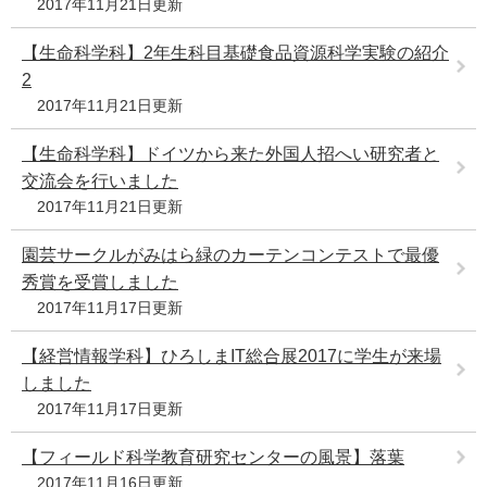
2017年11月21日更新
e
カ
【生命科学科】2年生科目基礎食品資源科学実験の紹介
ス
2
タ
2017年11月21日更新
ム
検
索
【生命科学科】ドイツから来た外国人招へい研究者と
交流会を行いました
2017年11月21日更新
園芸サークルがみはら緑のカーテンコンテストで最優
秀賞を受賞しました
2017年11月17日更新
【経営情報学科】ひろしまIT総合展2017に学生が来場
しました
2017年11月17日更新
【フィールド科学教育研究センターの風景】落葉
2017年11月16日更新