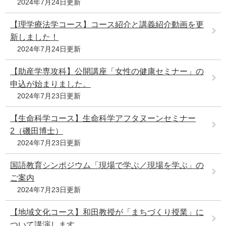
2024年7月24日更新
e
カ
【理学療法学コース】コース紹介と講義紹介動画を更
ス
新しました！
タ
2024年7月24日更新
ム
検
索
【助産学専攻科】公開講座「女性の健康セミナー」の
申込が始まりました。
2024年7月23日更新
【生命科学コース】生命科学アフタヌーンセミナー
2（磯田博士）
2024年7月23日更新
国語教育シンポジウム「現場で学ぶ／現場を学ぶ」の
ご案内
2024年7月23日更新
【地域文化コース】和田教授が「まちづくり授業」に
ついて講演します