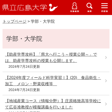
県
ペ
メ
立
ー
ニ
メ
メ
メ
受験生特設サイト
広
ニ
ニ
ニ
ジ
ュ
WEB版大学案内
島
ュ
ュ
ュ
トップページ
>
学部・大学院
の
ー
大学概要
受験生の皆さま
大
ー
ー
ー
学
先
を
資料請求
本
頭
飛
在学生の皆さま
学部・大学院・専攻科
学部・大学院
文
で
ば
交通アクセス
す
し
卒業生の皆さま
学生生活・就職支援
。
て
【助産学専攻科】「県大へ行こう～授業公開～」で
本
は、助産学専攻科の授業も公開します。
地域・企業の皆さま
研究・地域連携・国際交流
文
2024年7月24日更新
Languages
へ
研究者の皆さま
English
中文簡体
中文繁体
한국어
日本語
【2024年度フィールド科学実習Ⅰ】(20) 食品衛生・
入試情報
加工 メロン・野菜収穫等
教職員の皆さま
2024年7月24日更新
G
o
【地域産業コース（情報分野）】庄原格致高等学校に
o
すべて
ページ
PDF
g
て広谷准教授が模擬講義を行いました
l