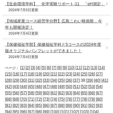
【生命環境学科】 化学実験リポート‐11 「pH測定」
2024年7月5日更新
【地域産業コース経営学分野】広島こわい映画祭，今
年も開催決定！
2024年7月4日更新
【保健福祉学部】保健福祉学科と5コースの2024年度
版オリジナルパンフレットができました！
2024年7月4日更新
[
1
] [
2
] [
3
] [
4
] [
5
] [
6
] [
7
] [
8
] [
9
] [
10
] [
11
] [
12
] [
13
] [
14
]
ページ：
[
15
] [
16
] [
17
] [
18
] [
19
] [
20
] [
21
] [
22
] [
23
] [
24
] [
25
] [
26
] [
27
]
[
28
] [
29
] [
30
] [
31
] [
32
] [
33
] [
34
] [
35
] [
36
] [
37
] 38 [
39
] [
40
] [
41
]
[
42
] [
43
] [
44
] [
45
] [
46
] [
47
] [
48
] [
49
] [
50
] [
51
] [
52
] [
53
] [
54
]
[
55
] [
56
] [
57
] [
58
] [
59
] [
60
] [
61
] [
62
] [
63
] [
64
] [
65
] [
66
] [
67
]
[
68
] [
69
] [
70
] [
71
] [
72
] [
73
] [
74
] [
75
] [
76
] [
77
] [
78
] [
79
] [
80
]
[
81
] [
82
] [
83
] [
84
] [
85
] [
86
] [
87
] [
88
] [
89
] [
90
] [
91
] [
92
] [
93
]
[
94
] [
95
] [
96
] [
97
] [
98
] [
99
] [
100
] [
101
] [
102
] [
103
] [
104
]