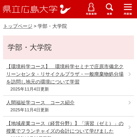
県
ペ
メ
立
ー
ニ
メ
メ
メ
受験生特設サイト
広
ニ
ニ
ニ
ジ
ュ
WEB版大学案内
島
ュ
ュ
ュ
トップページ
>
学部・大学院
の
ー
大学概要
受験生の皆さま
大
ー
ー
ー
学
先
を
資料請求
本
頭
飛
在学生の皆さま
学部・大学院・専攻科
学部・大学院
文
で
ば
交通アクセス
す
し
卒業生の皆さま
学生生活・就職支援
。
て
【環境科学コース】 環境科学セミナで庄原市備北ク
本
リーンセンタ・リサイクルプラザ・一般廃棄物処分場
地域・企業の皆さま
研究・地域連携・国際交流
文
を訪問し地元の環境について学習
Languages
へ
2025年11月4日更新
研究者の皆さま
English
中文簡体
中文繁体
한국어
日本語
入試情報
人間福祉学コース コース紹介
教職員の皆さま
2025年11月4日更新
G
o
【地域産業コース（経営分野）】「演習（ゼミ）」の
o
すべて
ページ
PDF
g
授業でフランチャイズの会計について学びました
l