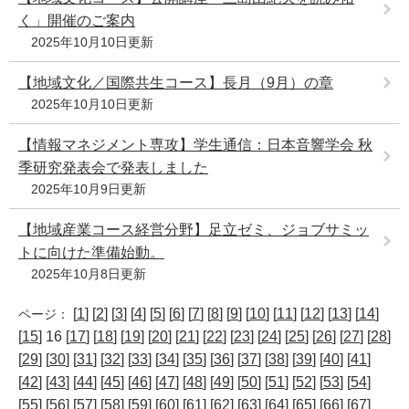
く」開催のご案内
2025年10月10日更新
【地域文化／国際共生コース】長月（9月）の章
2025年10月10日更新
【情報マネジメント専攻】学生通信：日本音響学会 秋
季研究発表会で発表しました
2025年10月9日更新
【地域産業コース経営分野】足立ゼミ、ジョブサミッ
トに向けた準備始動。
2025年10月8日更新
[
1
] [
2
] [
3
] [
4
] [
5
] [
6
] [
7
] [
8
] [
9
] [
10
] [
11
] [
12
] [
13
] [
14
]
ページ：
[
15
] 16 [
17
] [
18
] [
19
] [
20
] [
21
] [
22
] [
23
] [
24
] [
25
] [
26
] [
27
] [
28
]
[
29
] [
30
] [
31
] [
32
] [
33
] [
34
] [
35
] [
36
] [
37
] [
38
] [
39
] [
40
] [
41
]
[
42
] [
43
] [
44
] [
45
] [
46
] [
47
] [
48
] [
49
] [
50
] [
51
] [
52
] [
53
] [
54
]
[
55
] [
56
] [
57
] [
58
] [
59
] [
60
] [
61
] [
62
] [
63
] [
64
] [
65
] [
66
] [
67
]