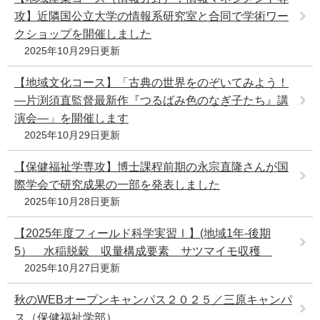
攻】近隣国公立大学の情報系研究室と合同で学術ワー
クショップを開催しました
2025年10月29日更新
【地域文化コース】「古典の世界をのぞいてみよう！
―片渕須直監督最新作『つるばみ色のなぎ子たち』講
演会―」を開催します
2025年10月29日更新
【保健福祉学専攻】博士課程前期の永宗直隆さんが国
際学会で研究成果の一部を発表しました
2025年10月28日更新
【2025年度フィールド科学実習Ⅰ】(地域1年-後期
5） 水稲脱穀 収量構成要素 サツマイモ収穫
2025年10月27日更新
秋のWEBオープンキャンパス２０２５／三原キャンパ
ス（保健福祉学部）