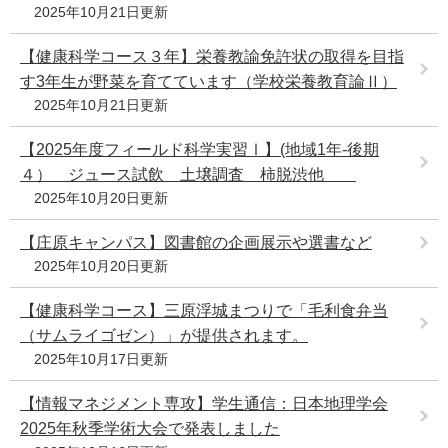
2025年10月21日更新
【健康科学コース３年】栄養教諭免許状の取得を目指
す3年生が野菜を育てています（学校栄養教育論Ⅱ）
2025年10月21日更新
【2025年度フィールド科学実習Ⅰ】(地域1年-後期
４） ジュース試飲 土壌調査 柿脱渋他
2025年10月20日更新
【庄原キャンパス】図書館の企画展示や選書など
2025年10月20日更新
【健康科学コース】三原浮城まつりで「毛利食弁当
（サムライゴゼン）」が提供されます。
2025年10月17日更新
【情報マネジメント専攻】学生通信：日本地理学会
2025年秋季学術大会で発表しました