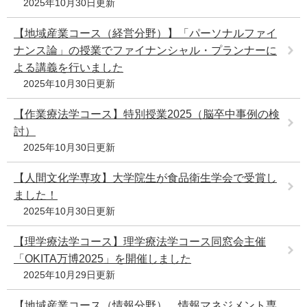
2025年10月30日更新
e
カ
【地域産業コース（経営分野）】「パーソナルファイ
ス
ナンス論」の授業でファイナンシャル・プランナーに
タ
よる講義を行いました
ム
検
2025年10月30日更新
索
【作業療法学コース】特別授業2025（脳卒中事例の検
討）
2025年10月30日更新
【人間文化学専攻】大学院生が食品衛生学会で受賞し
ました！
2025年10月30日更新
【理学療法学コース】理学療法学コース同窓会主催
「OKITA万博2025」を開催しました
2025年10月29日更新
【地域産業コース（情報分野），情報マネジメント専