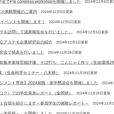
e congress workshopを開催しました
2024年12月6日更
パス体験開催のご案内
2024年12月6日更新
けイベントを開催します！
2024年12月5日更新
ラを訪問して成果報告会を行いました。
2024年12月5日更新
立アステモ企業研究会の紹介
2024年12月5日更新
究会で発表を行いました
2024年11月29日更新
8) 炊飯米食味官能評価、そば打ち、こんにゃく作り（生命環境2
構 （生命科学セミナー・八木研）
2024年11月28日更新
ジメント専攻】2024就職・進学懇談会を開催しました
2024
コク）での学生発表レポート（金岡研）
2024年11月26日更新
ミ合宿を紹介します～参加学生の体験レポート～
2024年11月
～学長杯～」を開催しました
2024年11月25日更新