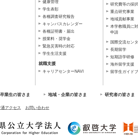
健康管理
研究費等の採
学生表彰
重点研究事業
各種調査研究報告
地域貢献事業
キャンパスカレンダー
本学教職員に
各種証明書・届出
申請
授業料・奨学金
国際交流セン
緊急災害時の対応
長期留学
学生生活支援
短期語学研修
就職支援
海外留学支援
キャリアセンターNAVI
留学生ガイド
卒業生の皆さま
地域・企業の皆さま
研究者の皆さま
交通アクセス
お問い合わせ