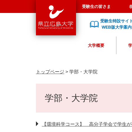
県
ペ
メ
受験生の皆さま
立
ー
ニ
広
ジ
ュ
受験生特設サイ
島
の
ー
WEB版大学案内
大
先
を
学
頭
飛
大学概要
で
ば
す
し
。
て
本
トップページ
>
学部・大学院
文
へ
本
文
学部・大学院
【環境科学コース】 高分子学会で学生が