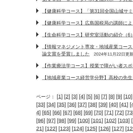
【健康科学コース】「第31回全国山城サ
【健康科学コース】広島国税局の講師によ
【生命科学コース】研究室活動の紹介（6
【情報マネジメント専攻・地域産業コース
論文賞を受賞しました
2024年11月22日更
【作業療法学コース】授業で障がい者スポ
【地域産業コース経営学分野】高校の先生
[
1
] [
2
] [
3
] [
4
] [
5
] [
6
] [
7
] [
8
] [
9
] [
10
]
ページ：
[
33
] [
34
] [
35
] [
36
] [
37
] [
38
] [
39
] [
40
] [
41
] [
4
] [
65
] [
66
] [
67
] [
68
] [
69
] [
70
] [
71
] [
72
] [
73
[
96
] [
97
] [
98
] [
99
] [
100
] [
101
] [
102
] [
103
] [
21
] [
122
] [
123
] [
124
] [
125
] [
126
] [
127
] [
12