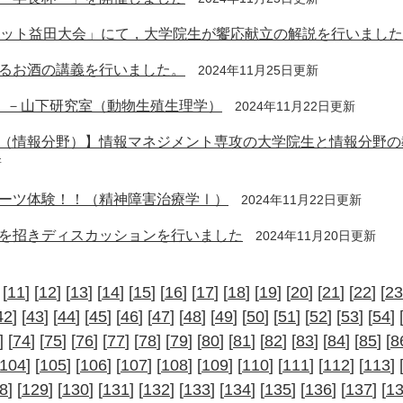
ミット益田大会」にて，大学院生が饗応献立の解説を行いまし
るお酒の講義を行いました。
2024年11月25日更新
）－山下研究室（動物生殖生理学）
2024年11月22日更新
（情報分野）】情報マネジメント専攻の大学院生と情報分野の
新
ーツ体験！！（精神障害治療学Ⅰ）
2024年11月22日更新
を招きディスカッションを行いました
2024年11月20日更新
 [
11
] [
12
] [
13
] [
14
] [
15
] [
16
] [
17
] [
18
] [
19
] [
20
] [
21
] [
22
] [
23
42
] [
43
] [
44
] [
45
] [
46
] [
47
] [
48
] [
49
] [
50
] [
51
] [
52
] [
53
] [
54
] 
] [
74
] [
75
] [
76
] [
77
] [
78
] [
79
] [
80
] [
81
] [
82
] [
83
] [
84
] [
85
] [
8
104
] [
105
] [
106
] [
107
] [
108
] [
109
] [
110
] [
111
] [
112
] [
113
] 
8
] [
129
] [
130
] [
131
] [
132
] [
133
] [
134
] [
135
] [
136
] [
137
] [
1