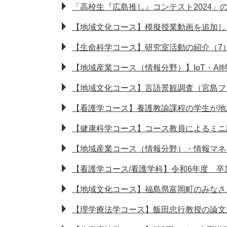
「高校生『広島推し』コンテスト2024」
【地域文化コース】模擬授業動画を追加し
【生命科学コース】研究室活動の紹介（7
【地域産業コース（情報分野）】IoT・AI
【地域文化コース】言語景観調査（宮島フ
【看護学コース】養護教諭課程の学生が地
【健康科学コース】コース教員によるミニ
【地域産業コース（情報分野）・情報マネ
【看護学コース/看護学科】令和6年度 
【地域文化コース】福島県富岡町のみなさ
【理学療法学コース】飯田忠行教授の論文が国際誌 Int