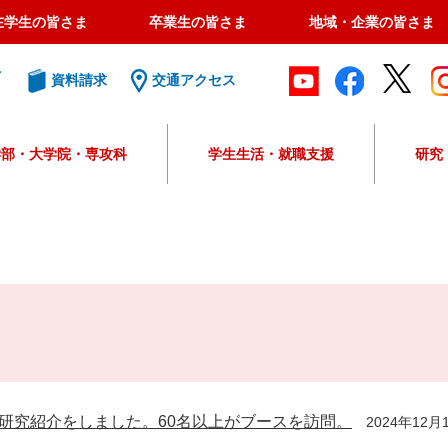
在学生の皆さま
卒業生の皆さま
地域・企業の皆さま
ト
資料請求
交通アクセス
学部・大学院・専攻科
学生生活・就職支援
研究
G
o
o
g
l
e
カ
ス
タ
ム
検
研究紹介をしました。60名以上がブースを訪問。
2024年12
索