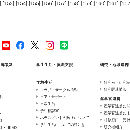
] [
153
] [
154
] [
155
] [
156
] [
157
] [
158
] [
159
] [
160
] [
161
] [
16
・専攻科
学生生活・就職支援
研究・地域連携
学校生活
研究者・研究
研究関連情報
クラブ・サークル活動
部
ピア・サポート
産学官連携
日常生活
産学官連携に
学生相談室
科
産学官連携に
ハラスメントの防止について
相談窓口・受
科
学生生活についての諸注意
研究者紹介
科・HBMS