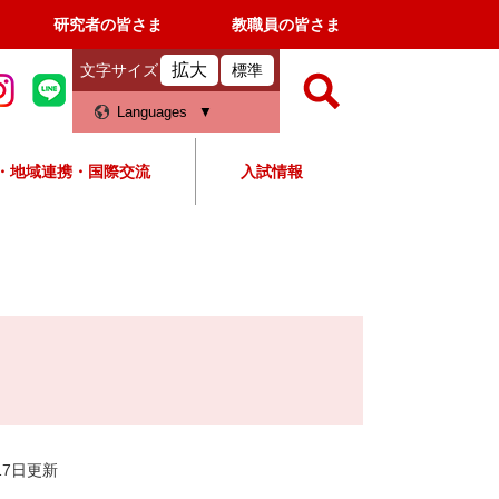
研究者の皆さま
教職員の皆さま
拡大
文字サイズ
標準
検
Languages
索
・地域連携・国際交流
入試情報
すべて
ページ
PDF
検
索
対
象
月17日更新