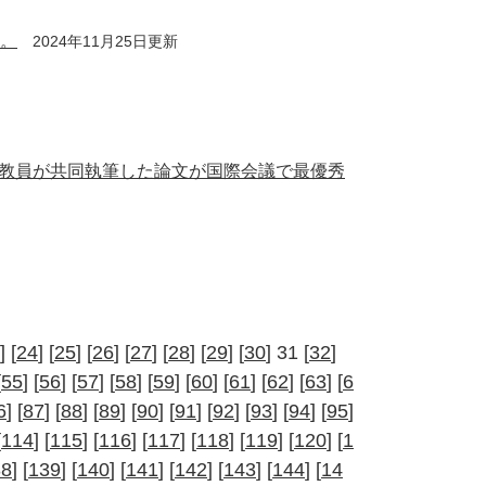
た。
2024年11月25日更新
教員が共同執筆した論文が国際会議で最優秀
] [
24
] [
25
] [
26
] [
27
] [
28
] [
29
] [
30
] 31 [
32
]
[
55
] [
56
] [
57
] [
58
] [
59
] [
60
] [
61
] [
62
] [
63
] [
6
6
] [
87
] [
88
] [
89
] [
90
] [
91
] [
92
] [
93
] [
94
] [
95
]
[
114
] [
115
] [
116
] [
117
] [
118
] [
119
] [
120
] [
1
38
] [
139
] [
140
] [
141
] [
142
] [
143
] [
144
] [
14