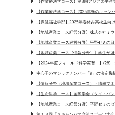
【作業療法学コース】第8回アジア太平洋学会でPr
【作業療法学コース】2025年春のキャン
【保健福祉学部】2025年春休み高校生向
【地域産業コース経営分野】株式会社ミウ
【地域産業コース経営分野】平野ゼミの日
【地域産業コース（情報分野）】学生が研
【2024年度フィールド科学実習Ⅰ】(2
中心子のマジックナンバー「9」の決定機
【情報分野（地域産業コース）・情報マネ
【生命科学コース】国際学会（タイ・バン
【地域産業コース経営分野】平野ゼミのゼ
第１３回「３キャンパス交流スポーツ大会