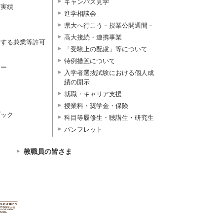
キャンパス見学
択実績
進学相談会
県大へ行こう－授業公開週間－
高大接続・連携事業
対する兼業等許可
「受験上の配慮」等について
特例措置について
ター
入学者選抜試験における個人成
績の開示
就職・キャリア支援
授業料・奨学金・保険
ブック
科目等履修生・聴講生・研究生
パンフレット
教職員の皆さま