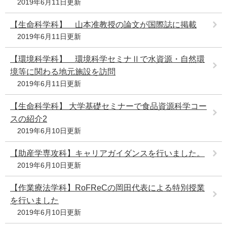
2019年6月11日更新
e
カ
【生命科学科】 山本准教授の論文が国際誌に掲載
ス
2019年6月11日更新
タ
ム
【環境科学科】 環境科学セミナⅡで水資源・自然環
検
索
境等に関わる地元施設を訪問
2019年6月11日更新
【生命科学科】 大学基礎セミナーで食品資源科学コー
スの紹介2
2019年6月10日更新
【助産学専攻科】キャリアガイダンスを行いました。
2019年6月10日更新
【作業療法学科】RoFReCの岡田代表による特別授業
を行いました
2019年6月10日更新