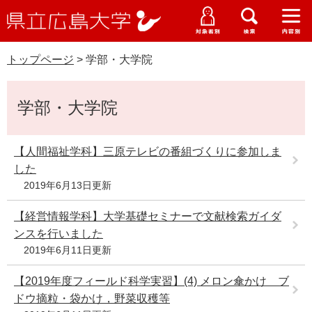
県
ペ
メ
立
ー
ニ
メ
メ
メ
受験生特設サイト
広
ニ
ニ
ニ
ジ
ュ
WEB版大学案内
島
ュ
ュ
ュ
トップページ
>
学部・大学院
の
ー
大学概要
受験生の皆さま
大
ー
ー
ー
学
先
を
資料請求
本
頭
飛
在学生の皆さま
学部・大学院・専攻科
学部・大学院
文
で
ば
交通アクセス
す
し
卒業生の皆さま
学生生活・就職支援
。
て
【人間福祉学科】三原テレビの番組づくりに参加しま
本
した
地域・企業の皆さま
研究・地域連携・国際交流
文
2019年6月13日更新
Languages
へ
研究者の皆さま
English
中文簡体
中文繁体
한국어
日本語
【経営情報学科】大学基礎セミナーで文献検索ガイダ
入試情報
ンスを行いました
教職員の皆さま
2019年6月11日更新
G
o
【2019年度フィールド科学実習】(4) メロン傘かけ ブ
o
すべて
ページ
PDF
g
ドウ摘粒・袋かけ，野菜収穫等
l