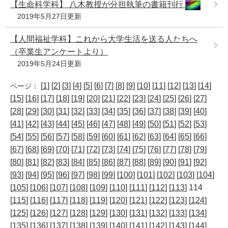
【生命科学科】 八木教授が分担執筆の書籍刊行
2019年5月27日更新
【人間福祉学科】これから大学生活を送る人たちへ
（卒業生アンケートより）
2019年5月24日更新
[
1
] [
2
] [
3
] [
4
] [
5
] [
6
] [
7
] [
8
] [
9
] [
10
] [
11
] [
12
] [
13
] [
14
]
ページ：
[
15
] [
16
] [
17
] [
18
] [
19
] [
20
] [
21
] [
22
] [
23
] [
24
] [
25
] [
26
] [
27
]
[
28
] [
29
] [
30
] [
31
] [
32
] [
33
] [
34
] [
35
] [
36
] [
37
] [
38
] [
39
] [
40
]
[
41
] [
42
] [
43
] [
44
] [
45
] [
46
] [
47
] [
48
] [
49
] [
50
] [
51
] [
52
] [
53
]
[
54
] [
55
] [
56
] [
57
] [
58
] [
59
] [
60
] [
61
] [
62
] [
63
] [
64
] [
65
] [
66
]
[
67
] [
68
] [
69
] [
70
] [
71
] [
72
] [
73
] [
74
] [
75
] [
76
] [
77
] [
78
] [
79
]
[
80
] [
81
] [
82
] [
83
] [
84
] [
85
] [
86
] [
87
] [
88
] [
89
] [
90
] [
91
] [
92
]
[
93
] [
94
] [
95
] [
96
] [
97
] [
98
] [
99
] [
100
] [
101
] [
102
] [
103
] [
104
]
[
105
] [
106
] [
107
] [
108
] [
109
] [
110
] [
111
] [
112
] [
113
] 114
[
115
] [
116
] [
117
] [
118
] [
119
] [
120
] [
121
] [
122
] [
123
] [
124
]
[
125
] [
126
] [
127
] [
128
] [
129
] [
130
] [
131
] [
132
] [
133
] [
134
]
[
135
] [
136
] [
137
] [
138
] [
139
] [
140
] [
141
] [
142
] [
143
] [
144
]