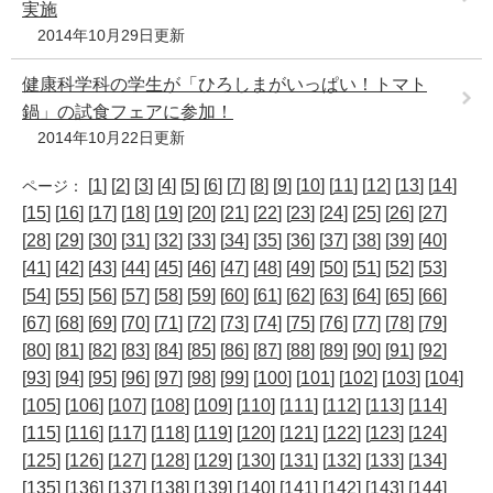
実施
2014年10月29日更新
健康科学科の学生が「ひろしまがいっぱい！トマト
鍋」の試食フェアに参加！
2014年10月22日更新
[
1
] [
2
] [
3
] [
4
] [
5
] [
6
] [
7
] [
8
] [
9
] [
10
] [
11
] [
12
] [
13
] [
14
]
ページ：
[
15
] [
16
] [
17
] [
18
] [
19
] [
20
] [
21
] [
22
] [
23
] [
24
] [
25
] [
26
] [
27
]
[
28
] [
29
] [
30
] [
31
] [
32
] [
33
] [
34
] [
35
] [
36
] [
37
] [
38
] [
39
] [
40
]
[
41
] [
42
] [
43
] [
44
] [
45
] [
46
] [
47
] [
48
] [
49
] [
50
] [
51
] [
52
] [
53
]
[
54
] [
55
] [
56
] [
57
] [
58
] [
59
] [
60
] [
61
] [
62
] [
63
] [
64
] [
65
] [
66
]
[
67
] [
68
] [
69
] [
70
] [
71
] [
72
] [
73
] [
74
] [
75
] [
76
] [
77
] [
78
] [
79
]
[
80
] [
81
] [
82
] [
83
] [
84
] [
85
] [
86
] [
87
] [
88
] [
89
] [
90
] [
91
] [
92
]
[
93
] [
94
] [
95
] [
96
] [
97
] [
98
] [
99
] [
100
] [
101
] [
102
] [
103
] [
104
]
[
105
] [
106
] [
107
] [
108
] [
109
] [
110
] [
111
] [
112
] [
113
] [
114
]
[
115
] [
116
] [
117
] [
118
] [
119
] [
120
] [
121
] [
122
] [
123
] [
124
]
[
125
] [
126
] [
127
] [
128
] [
129
] [
130
] [
131
] [
132
] [
133
] [
134
]
[
135
] [
136
] [
137
] [
138
] [
139
] [
140
] [
141
] [
142
] [
143
] [
144
]