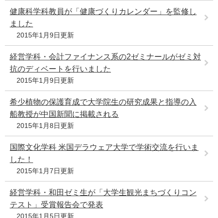
e
健康科学科教員が「健康づくりカレンダー」を監修し
カ
ました
ス
2015年1月9日更新
タ
ム
経営学科・会計ファイナンス系の2ゼミナールがゼミ対
検
索
抗のディベートを行いました
2015年1月9日更新
希少植物の保護育成で大学院生の研究成果と指導の入
船教授が中国新聞に掲載される
2015年1月8日更新
国際文化学科 米国デラウェア大学で学術交流を行いま
した！
2015年1月7日更新
経営学科・和田ゼミ生が「大学生観光まちづくりコン
テスト」受賞報告会で発表
2015年1月5日更新