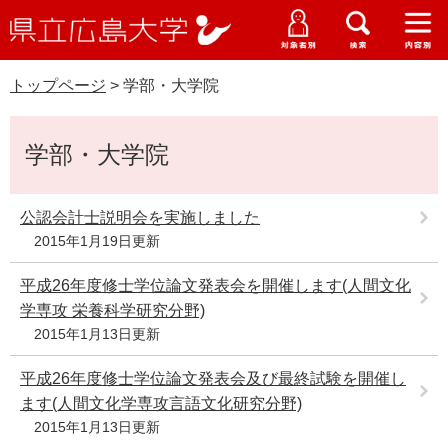
県
ペ
メ
立
ー
ニ
メ
メ
メ
受験生特設サイト
広
ニ
ニ
ニ
ジ
ュ
WEB版大学案内
島
ュ
ュ
ュ
トップページ
>
学部・大学院
の
ー
大学概要
受験生の皆さま
大
ー
ー
ー
学
先
を
資料請求
本
頭
飛
在学生の皆さま
学部・大学院・専攻科
学部・大学院
文
で
ば
交通アクセス
す
し
卒業生の皆さま
学生生活・就職支援
。
て
公認会計士説明会を実施しました
本
2015年1月19日更新
地域・企業の皆さま
研究・地域連携・国際交流
文
Languages
平成26年度修士学位論文発表会を開催します(人間文化
へ
研究者の皆さま
English
中文簡体
中文繁体
한국어
日本語
学専攻 栄養科学研究分野)
入試情報
2015年1月13日更新
教職員の皆さま
G
平成26年度修士学位論文発表会及び最終試験を開催し
o
ます(人間文化学専攻言語文化研究分野)
o
すべて
ページ
PDF
g
2015年1月13日更新
l