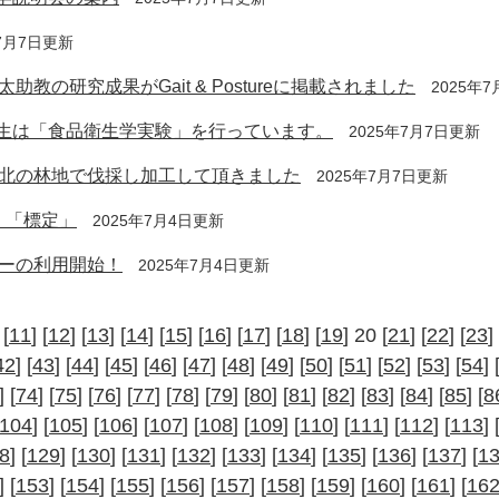
年7月7日更新
の研究成果がGait & Postureに掲載されました
2025年
年生は「食品衛生学実験」を行っています。
2025年7月7日更新
北の林地で伐採し加工して頂きました
2025年7月7日更新
 「標定」
2025年7月4日更新
ーの利用開始！
2025年7月4日更新
 [
11
] [
12
] [
13
] [
14
] [
15
] [
16
] [
17
] [
18
] [
19
] 20 [
21
] [
22
] [
23
] 
42
] [
43
] [
44
] [
45
] [
46
] [
47
] [
48
] [
49
] [
50
] [
51
] [
52
] [
53
] [
54
] 
] [
74
] [
75
] [
76
] [
77
] [
78
] [
79
] [
80
] [
81
] [
82
] [
83
] [
84
] [
85
] [
8
104
] [
105
] [
106
] [
107
] [
108
] [
109
] [
110
] [
111
] [
112
] [
113
] 
8
] [
129
] [
130
] [
131
] [
132
] [
133
] [
134
] [
135
] [
136
] [
137
] [
1
] [
153
] [
154
] [
155
] [
156
] [
157
] [
158
] [
159
] [
160
] [
161
] [
16