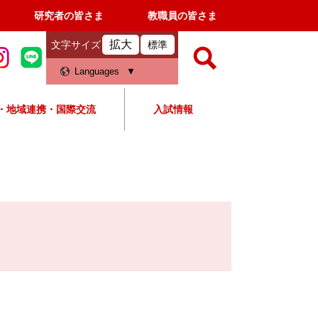
研究者の皆さま
教職員の皆さま
拡大
文字サイズ
標準
検
Languages
索
・地域連携・国際交流
入試情報
すべて
ページ
PDF
検
索
対
象