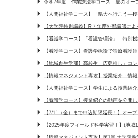
令和7年度 作業療法学コース 夏のオー
【人間福祉学コース】「県大へ行こう―授
【大学院特別講義】R７年度外部講師によ
【看護学コース】「看護管理論」 特別
【看護学コース】看護学概論で診療看護師
【地域創生学部】高校生「広島推し」コンテ
【情報マネジメント専攻】授業紹介：情報
【人間福祉学コース】学生による授業紹介2
【看護学コース】授業紹介の動画を公開し
【7/11（金）まで申込期限延長！】オー
【2025年度フィールド科学実習Ⅰ】(地域
【情報マネジメント専攻】第1回 大学院進