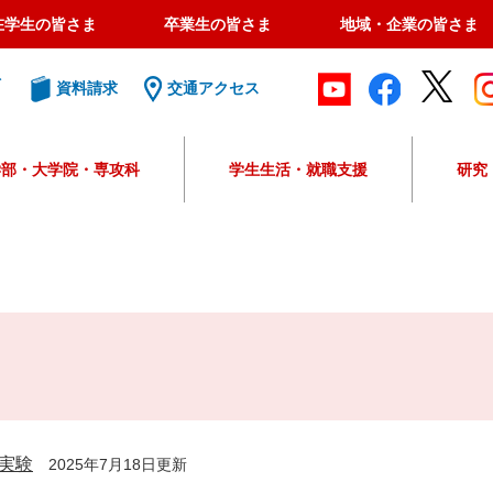
在学生の皆さま
卒業生の皆さま
地域・企業の皆さま
ト
資料請求
交通アクセス
学部・大学院・専攻科
学生生活・就職支援
研究
G
o
o
g
l
e
カ
ス
タ
ム
検
実験
2025年7月18日更新
索