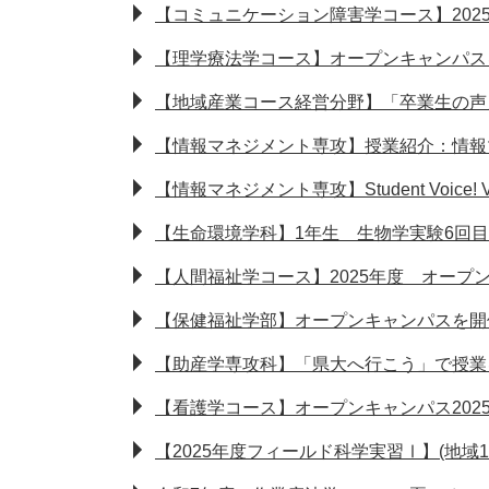
【コミュニケーション障害学コース】202
【理学療法学コース】オープンキャンパス
【地域産業コース経営分野】「卒業生の声
【情報マネジメント専攻】授業紹介：情報マ
【情報マネジメント専攻】Student Voice! 
【生命環境学科】1年生 生物学実験6回
【人間福祉学コース】2025年度 オープ
【保健福祉学部】オープンキャンパスを開
【助産学専攻科】「県大へ行こう」で授業
【看護学コース】オープンキャンパス202
【2025年度フィールド科学実習Ⅰ】(地域