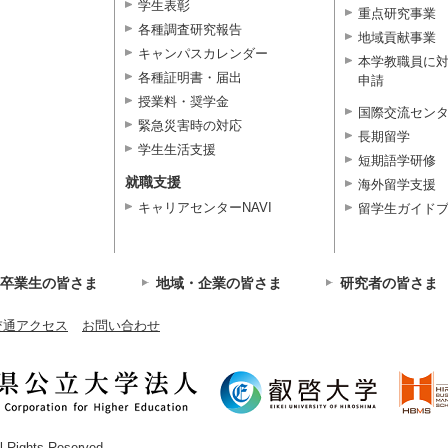
学生表彰
重点研究事業
各種調査研究報告
地域貢献事業
キャンパスカレンダー
本学教職員に
各種証明書・届出
申請
授業料・奨学金
国際交流セン
緊急災害時の対応
長期留学
学生生活支援
短期語学研修
就職支援
海外留学支援
キャリアセンターNAVI
留学生ガイド
卒業生の皆さま
地域・企業の皆さま
研究者の皆さま
交通アクセス
お問い合わせ
ll Rights Reserved.