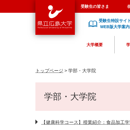
県
ペ
メ
受験生の皆さま
立
ー
ニ
広
ジ
ュ
受験生特設サイ
島
の
ー
WEB版大学案内
大
先
を
学
頭
飛
大学概要
で
ば
す
し
。
て
本
トップページ
>
学部・大学院
文
へ
本
文
学部・大学院
【健康科学コース】授業紹介：食品加工学