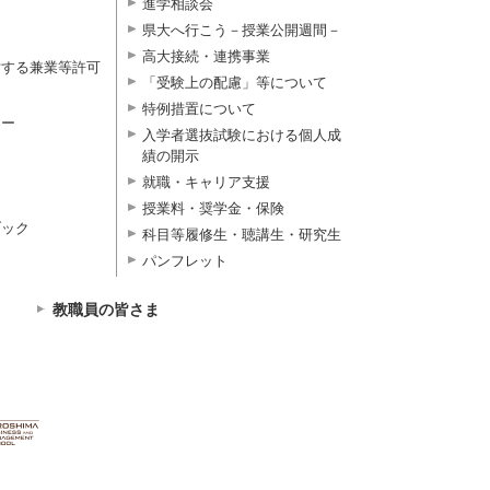
進学相談会
県大へ行こう－授業公開週間－
高大接続・連携事業
対する兼業等許可
「受験上の配慮」等について
特例措置について
ター
入学者選抜試験における個人成
績の開示
就職・キャリア支援
授業料・奨学金・保険
ブック
科目等履修生・聴講生・研究生
パンフレット
教職員の皆さま