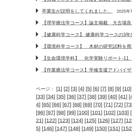
卒業生が説明をしてくれました。
2025
【理学療法学コース】論文掲載 大古場良太助教
【健康科学コース】 健康科学コースの3
【環境科学コース】 木材の研究試料を県
【生命環境学科】 化学実験リポート-11
【作業療法学コース】学修支援アドバイザ
[
1
] [
2
] [
3
] [
4
] [
5
] [
6
] [
7
] [
8
] [
9
] [
10
]
ページ：
[
33
] [
34
] [
35
] [
36
] [
37
] [
38
] [
39
] [
40
] [
41
] [
4
] [
65
] [
66
] [
67
] [
68
] [
69
] [
70
] [
71
] [
72
] [
73
[
96
] [
97
] [
98
] [
99
] [
100
] [
101
] [
102
] [
103
] [
21
] [
122
] [
123
] [
124
] [
125
] [
126
] [
127
] [
12
5
] [
146
] [
147
] [
148
] [
149
] [
150
] [
151
] [
152