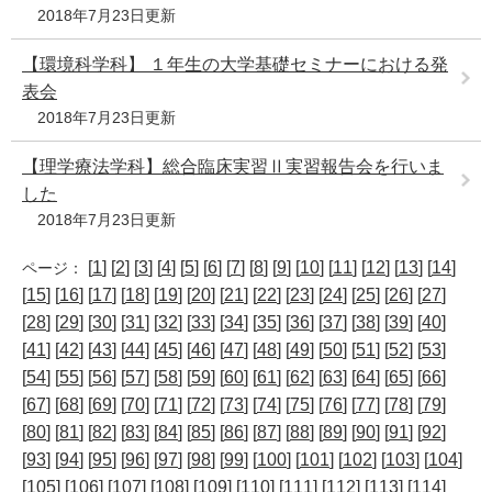
2018年7月23日更新
【環境科学科】 １年生の大学基礎セミナーにおける発
表会
2018年7月23日更新
【理学療法学科】総合臨床実習Ⅱ実習報告会を行いま
した
2018年7月23日更新
[
1
] [
2
] [
3
] [
4
] [
5
] [
6
] [
7
] [
8
] [
9
] [
10
] [
11
] [
12
] [
13
] [
14
]
ページ：
[
15
] [
16
] [
17
] [
18
] [
19
] [
20
] [
21
] [
22
] [
23
] [
24
] [
25
] [
26
] [
27
]
[
28
] [
29
] [
30
] [
31
] [
32
] [
33
] [
34
] [
35
] [
36
] [
37
] [
38
] [
39
] [
40
]
[
41
] [
42
] [
43
] [
44
] [
45
] [
46
] [
47
] [
48
] [
49
] [
50
] [
51
] [
52
] [
53
]
[
54
] [
55
] [
56
] [
57
] [
58
] [
59
] [
60
] [
61
] [
62
] [
63
] [
64
] [
65
] [
66
]
[
67
] [
68
] [
69
] [
70
] [
71
] [
72
] [
73
] [
74
] [
75
] [
76
] [
77
] [
78
] [
79
]
[
80
] [
81
] [
82
] [
83
] [
84
] [
85
] [
86
] [
87
] [
88
] [
89
] [
90
] [
91
] [
92
]
[
93
] [
94
] [
95
] [
96
] [
97
] [
98
] [
99
] [
100
] [
101
] [
102
] [
103
] [
104
]
[
105
] [
106
] [
107
] [
108
] [
109
] [
110
] [
111
] [
112
] [
113
] [
114
]