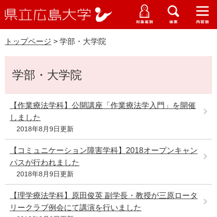
県
ペ
メ
立
ー
ニ
メ
メ
メ
受験生特設サイト
広
ニ
ニ
ニ
ジ
ュ
WEB版大学案内
島
ュ
ュ
ュ
トップページ
>
学部・大学院
の
ー
大学概要
受験生の皆さま
大
ー
ー
ー
学
先
を
資料請求
本
頭
飛
在学生の皆さま
学部・大学院・専攻科
学部・大学院
文
で
ば
交通アクセス
す
し
卒業生の皆さま
学生生活・就職支援
。
て
【作業療法学科】公開講座「作業療法学入門」を開催
本
しました
地域・企業の皆さま
研究・地域連携・国際交流
文
2018年8月9日更新
Languages
へ
研究者の皆さま
English
中文簡体
中文繁体
한국어
日本語
【コミュニケーション障害学科】2018オープンキャン
入試情報
パスが行われました
教職員の皆さま
2018年8月9日更新
G
o
【理学療法学科】原田俊英 副学長・教授が三原ロータ
o
すべて
ページ
PDF
g
リークラブ例会にて講演を行いました
l