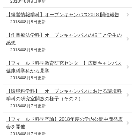
2018年8月9日更新
e
カ
【経営情報学科】オープンキャンパス2018 開催報告
ス
2018年8月8日更新
タ
ム
【作業療法学科】オープンキャンパスの様子と学生の
検
索
感想
2018年8月8日更新
【フィールド科学教育研究センター】広島キャンパス
健康科学科から見学
2018年8月8日更新
【環境科学科】 オープンキャンパスにおける環境科
学科の研究室開放の様子（その２）
2018年8月7日更新
【フィールド科学卒論】2018年度の学内公開中間発表
会を開催
2018年8月7日更新