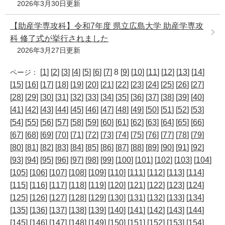
2026年3月30日更新
【助産学専攻科】令和7年度 県立広島大学 助産学専攻
科 修了式が挙行されました
2026年3月27日更新
[
1
] [
2
] [
3
] [
4
] [
5
] [
6
] [
7
] 8 [
9
] [
10
] [
11
] [
12
] [
13
] [
14
]
ページ：
[
15
] [
16
] [
17
] [
18
] [
19
] [
20
] [
21
] [
22
] [
23
] [
24
] [
25
] [
26
] [
27
]
[
28
] [
29
] [
30
] [
31
] [
32
] [
33
] [
34
] [
35
] [
36
] [
37
] [
38
] [
39
] [
40
]
[
41
] [
42
] [
43
] [
44
] [
45
] [
46
] [
47
] [
48
] [
49
] [
50
] [
51
] [
52
] [
53
]
[
54
] [
55
] [
56
] [
57
] [
58
] [
59
] [
60
] [
61
] [
62
] [
63
] [
64
] [
65
] [
66
]
[
67
] [
68
] [
69
] [
70
] [
71
] [
72
] [
73
] [
74
] [
75
] [
76
] [
77
] [
78
] [
79
]
[
80
] [
81
] [
82
] [
83
] [
84
] [
85
] [
86
] [
87
] [
88
] [
89
] [
90
] [
91
] [
92
]
[
93
] [
94
] [
95
] [
96
] [
97
] [
98
] [
99
] [
100
] [
101
] [
102
] [
103
] [
104
]
[
105
] [
106
] [
107
] [
108
] [
109
] [
110
] [
111
] [
112
] [
113
] [
114
]
[
115
] [
116
] [
117
] [
118
] [
119
] [
120
] [
121
] [
122
] [
123
] [
124
]
[
125
] [
126
] [
127
] [
128
] [
129
] [
130
] [
131
] [
132
] [
133
] [
134
]
[
135
] [
136
] [
137
] [
138
] [
139
] [
140
] [
141
] [
142
] [
143
] [
144
]
[
145
] [
146
] [
147
] [
148
] [
149
] [
150
] [
151
] [
152
] [
153
] [
154
]