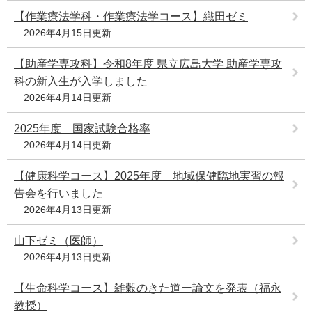
e
【作業療法学科・作業療法学コース】織田ゼミ
カ
2026年4月15日更新
ス
タ
【助産学専攻科】令和8年度 県立広島大学 助産学専攻
ム
科の新入生が入学しました
検
索
2026年4月14日更新
2025年度 国家試験合格率
2026年4月14日更新
【健康科学コース】2025年度 地域保健臨地実習の報
告会を行いました
2026年4月13日更新
山下ゼミ（医師）
2026年4月13日更新
【生命科学コース】雑穀のきた道ー論文を発表（福永
教授）