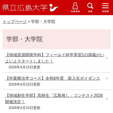
県
ペ
メ
立
ー
ニ
メ
メ
メ
受験生特設サイト
広
ニ
ニ
ニ
ジ
ュ
WEB版大学案内
島
ュ
ュ
ュ
トップページ
>
学部・大学院
の
ー
大学概要
受験生の皆さま
大
ー
ー
ー
学
先
を
資料請求
本
頭
飛
在学生の皆さま
学部・大学院・専攻科
学部・大学院
文
で
ば
交通アクセス
す
し
卒業生の皆さま
学生生活・就職支援
。
て
【地域資源開発学科】フィールド科学実習1の講義がい
本
よいよスタートしました！
地域・企業の皆さま
研究・地域連携・国際交流
文
2026年4月15日更新
Languages
へ
研究者の皆さま
English
中文簡体
中文繁体
한국어
日本語
【作業療法学コース】令和8年度 新入生ガイダンス
入試情報
2026年4月15日更新
教職員の皆さま
G
【地域創生学部】高校生「広島推し」コンテスト2026
o
開催決定！
o
すべて
ページ
PDF
g
2026年4月15日更新
l