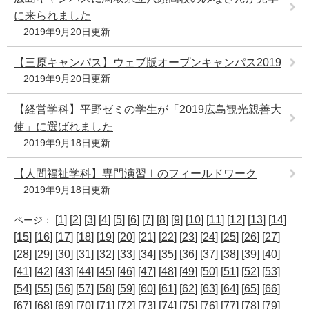
に来られました
2019年9月20日更新
【三原キャンパス】ウェブ版オープンキャンパス2019
2019年9月20日更新
【経営学科】平野ゼミの学生が「2019広島観光親善大
使」に選ばれました
2019年9月18日更新
【人間福祉学科】専門演習Ⅰのフィールドワーク
2019年9月18日更新
[
1
] [
2
] [
3
] [
4
] [
5
] [
6
] [
7
] [
8
] [
9
] [
10
] [
11
] [
12
] [
13
] [
14
]
ページ：
[
15
] [
16
] [
17
] [
18
] [
19
] [
20
] [
21
] [
22
] [
23
] [
24
] [
25
] [
26
] [
27
]
[
28
] [
29
] [
30
] [
31
] [
32
] [
33
] [
34
] [
35
] [
36
] [
37
] [
38
] [
39
] [
40
]
[
41
] [
42
] [
43
] [
44
] [
45
] [
46
] [
47
] [
48
] [
49
] [
50
] [
51
] [
52
] [
53
]
[
54
] [
55
] [
56
] [
57
] [
58
] [
59
] [
60
] [
61
] [
62
] [
63
] [
64
] [
65
] [
66
]
[
67
] [
68
] [
69
] [
70
] [
71
] [
72
] [
73
] [
74
] [
75
] [
76
] [
77
] [
78
] [
79
]