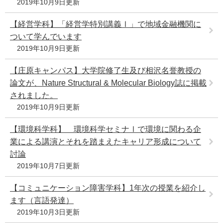
2019年10月9日更新
e
カ
【経営学科】「経営学特別講義Ⅰ」で地域金融機関に
ス
ついて学んでいます
タ
2019年10月9日更新
ム
検
索
【庄原キャンパス】大学院修了生及び相沢名誉教授の
論文が、Nature Structural & Molecular Biology誌に掲載
されました。
2019年10月9日更新
【環境科学科】 環境科学セミナⅠで環境に関わる企
業による講演とそれを踏まえたキャリア形成について
討論
2019年10月7日更新
【コミュニケーション障害学科】1年次の授業を紹介し
ます（言語発達）
2019年10月3日更新