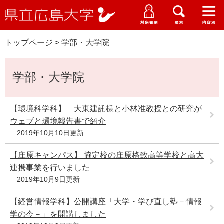
県
ペ
メ
立
ー
ニ
メ
メ
メ
受験生特設サイト
広
ニ
ニ
ニ
ジ
ュ
WEB版大学案内
島
ュ
ュ
ュ
トップページ
>
学部・大学院
の
ー
大学概要
受験生の皆さま
大
ー
ー
ー
学
先
を
資料請求
本
頭
飛
在学生の皆さま
学部・大学院・専攻科
学部・大学院
文
で
ば
交通アクセス
す
し
卒業生の皆さま
学生生活・就職支援
。
て
【環境科学科】 大東建託様と小林准教授との研究が
本
ウェブと環境報告書で紹介
地域・企業の皆さま
研究・地域連携・国際交流
文
2019年10月10日更新
Languages
へ
研究者の皆さま
English
中文簡体
中文繁体
한국어
日本語
【庄原キャンパス】 協定校の庄原格致高等学校と高大
入試情報
連携事業を行いました
教職員の皆さま
2019年10月9日更新
G
o
【経営情報学科】公開講座「大学・学び直し塾－情報
o
すべて
ページ
PDF
g
学の今－」を開講しました
l