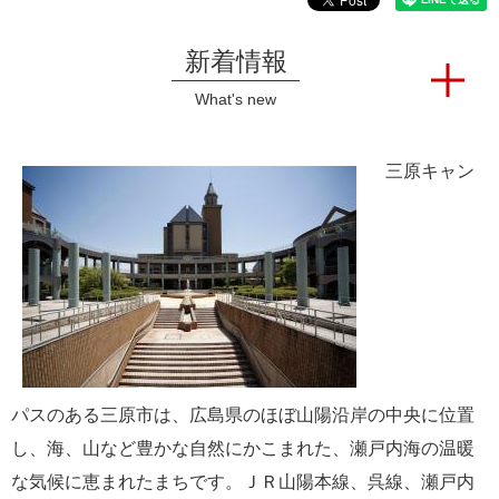
e
カ
新着情報
ス
タ
What's new
ム
検
索
三原キャン
パスのある三原市は、広島県のほぼ山陽沿岸の中央に位置
し、海、山など豊かな自然にかこまれた、瀬戸内海の温暖
な気候に恵まれたまちです。ＪＲ山陽本線、呉線、瀬戸内