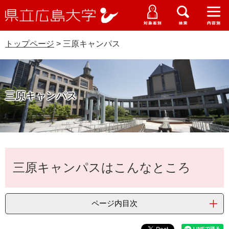
県
ペ
メ
立
ー
ニ
メ
メ
メ
受験生特設サイト
広
ニ
ニ
ニ
ジ
ュ
WEB版大学案内
島
ュ
ュ
ュ
トップページ
>
三原キャンパス
の
ー
大学概要
受験生の皆さま
大
ー
ー
ー
学
先
を
資料請求
頭
飛
在学生の皆さま
学部・大学院・専攻科
で
ば
交通アクセス
三原キャンパス
す
し
卒業生の皆さま
学生生活・就職支援
。
て
本
地域・企業の皆さま
研究・地域連携・国際交流
文
Languages
へ
本
研究者の皆さま
English
中文簡体
中文繁体
한국어
日本語
入試情報
三原キャンパスはこんなところ
文
教職員の皆さま
G
o
ページ内目次
o
すべて
ページ
PDF
g
l